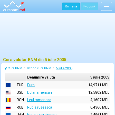
Romana
Русский
Togg
navig
Curs valutar BNM din 5 iulie 2005
Curs BNM
Istoric curs BNM
5 Iulie 2005
Denumire valuta
5 iulie 2005
EUR
Euro
14,9711 MDL
USD
Dolar american
12,5802 MDL
RON
Leul romanesc
4,1607 MDL
RUB
Rubla ruseasca
0,4366 MDL
UAH
Hryvna ucraineana
2,4961 MDL