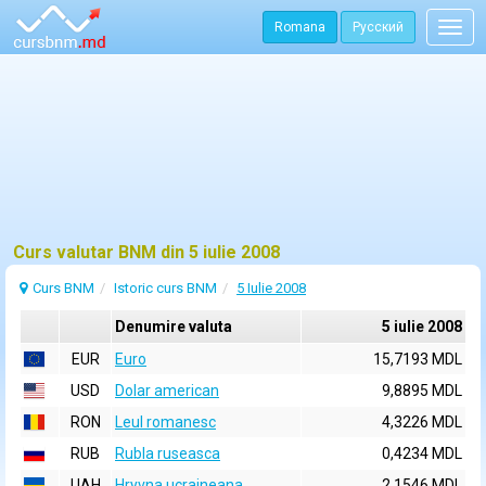
Romana
Русский
Togg
navig
Curs valutar BNM din 5 iulie 2008
Curs BNM
Istoric curs BNM
5 Iulie 2008
Denumire valuta
5 iulie 2008
EUR
Euro
15,7193 MDL
USD
Dolar american
9,8895 MDL
RON
Leul romanesc
4,3226 MDL
RUB
Rubla ruseasca
0,4234 MDL
UAH
Hryvna ucraineana
2,1546 MDL