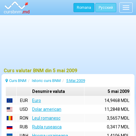
Romana
Русский
Togg
navig
Curs valutar BNM din 5 mai 2009
Curs BNM
Istoric curs BNM
5 Mai 2009
Denumire valuta
5 mai 2009
EUR
Euro
14,9468 MDL
USD
Dolar american
11,2848 MDL
RON
Leul romanesc
3,5657 MDL
RUB
Rubla ruseasca
0,3417 MDL
UAH
Hryvna ucraineana
1,4106 MDL