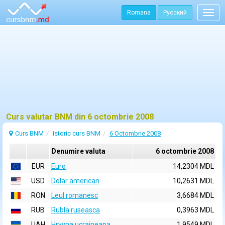
Romana
Русский
Togg
navig
Curs valutar BNM din 6 octombrie 2008
Curs BNM
Istoric curs BNM
6 Octombrie 2008
Denumire valuta
6 octombrie 2008
EUR
Euro
14,2304 MDL
USD
Dolar american
10,2631 MDL
RON
Leul romanesc
3,6684 MDL
RUB
Rubla ruseasca
0,3963 MDL
UAH
Hryvna ucraineana
1,9549 MDL