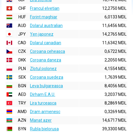
CHF
Francul elvetian
12,2750 MDL
HUF
Forint maghiar
6,0133 MDL
AUD
Dolarul australian
11,6456 MDL
JPY
Yen japonez
14,2765 MDL
CAD
Dolarul canadian
11,6342 MDL
CZK
Coroana ceheasca
0,6722 MDL
DKK
Coroana daneza
2,2050 MDL
PLN
Zlotul polonez
4,1554 MDL
SEK
Coroana suedeza
1,7639 MDL
BGN
Leva bulgareasca
8,4056 MDL
AED
Dirham E.A.U.
3,2037 MDL
TRY
Lira turceasca
8,2869 MDL
AMD
Dram armenesc
0,3269 MDL
AZN
Manat azer
14,6717 MDL
BYN
Rubla bielorusa
39,3300 MDL