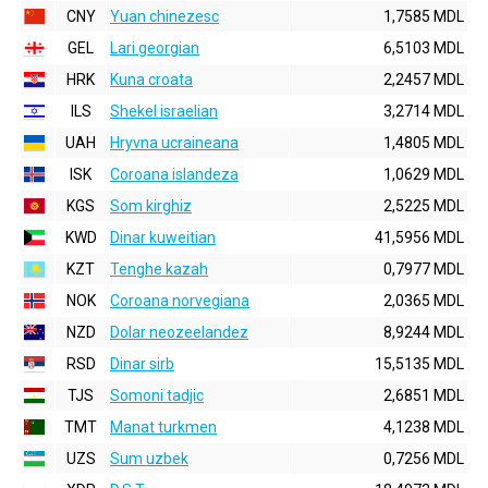
CNY
Yuan chinezesc
1,7585 MDL
GEL
Lari georgian
6,5103 MDL
HRK
Kuna croata
2,2457 MDL
ILS
Shekel israelian
3,2714 MDL
UAH
Hryvna ucraineana
1,4805 MDL
ISK
Coroana islandeza
1,0629 MDL
KGS
Som kirghiz
2,5225 MDL
KWD
Dinar kuweitian
41,5956 MDL
KZT
Tenghe kazah
0,7977 MDL
NOK
Coroana norvegiana
2,0365 MDL
NZD
Dolar neozeelandez
8,9244 MDL
RSD
Dinar sirb
15,5135 MDL
TJS
Somoni tadjic
2,6851 MDL
TMT
Manat turkmen
4,1238 MDL
UZS
Sum uzbek
0,7256 MDL