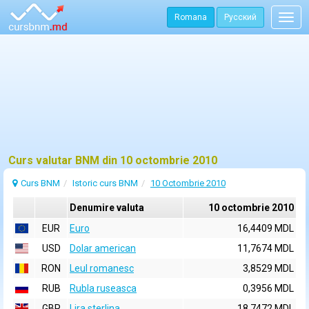
Romana
Русский
Togg
navig
Curs valutar BNM din 10 octombrie 2010
Curs BNM
Istoric curs BNM
10 Octombrie 2010
Denumire valuta
10 octombrie 2010
EUR
Euro
16,4409 MDL
USD
Dolar american
11,7674 MDL
RON
Leul romanesc
3,8529 MDL
RUB
Rubla ruseasca
0,3956 MDL
GBP
Lira sterlina
18,7472 MDL