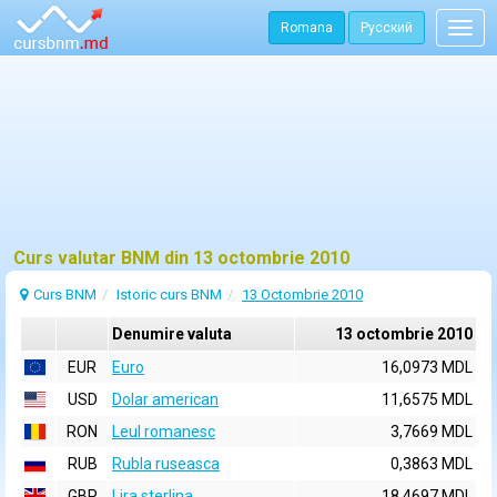
Romana
Русский
Togg
navig
Curs valutar BNM din 13 octombrie 2010
Curs BNM
Istoric curs BNM
13 Octombrie 2010
Denumire valuta
13 octombrie 2010
EUR
Euro
16,0973 MDL
USD
Dolar american
11,6575 MDL
RON
Leul romanesc
3,7669 MDL
RUB
Rubla ruseasca
0,3863 MDL
GBP
Lira sterlina
18,4697 MDL