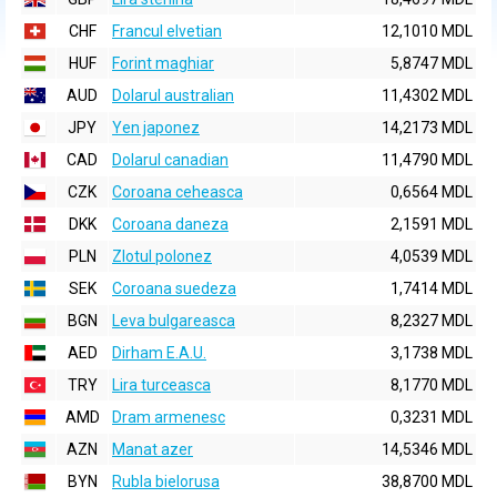
CHF
Francul elvetian
12,1010 MDL
HUF
Forint maghiar
5,8747 MDL
AUD
Dolarul australian
11,4302 MDL
JPY
Yen japonez
14,2173 MDL
CAD
Dolarul canadian
11,4790 MDL
CZK
Coroana ceheasca
0,6564 MDL
DKK
Coroana daneza
2,1591 MDL
PLN
Zlotul polonez
4,0539 MDL
SEK
Coroana suedeza
1,7414 MDL
BGN
Leva bulgareasca
8,2327 MDL
AED
Dirham E.A.U.
3,1738 MDL
TRY
Lira turceasca
8,1770 MDL
AMD
Dram armenesc
0,3231 MDL
AZN
Manat azer
14,5346 MDL
BYN
Rubla bielorusa
38,8700 MDL