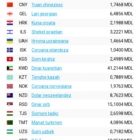
CNY
Yuan chinezesc
1,7468 MDL
GEL
Lari georgian
6,4856 MDL
HRK
Kuna croata
2,1988 MDL
ILS
Shekel israelian
3,2221 MDL
UAH
Hryvna ucraineana
1,4664 MDL
ISK
Coroana islandeza
1,0400 MDL
KGS
Som kirghiz
2,4989 MDL
KWD
Dinar kuweitian
41,2144 MDL
KZT
Tenghe kazah
0,7889 MDL
NOK
Coroana norvegiana
1,9763 MDL
NZD
Dolar neozeelandez
8,7623 MDL
RSD
Dinar sirb
15,1004 MDL
TJS
Somoni tadjic
2,6598 MDL
TMT
Manat turkmen
4,0896 MDL
UZS
Sum uzbek
0,7182 MDL