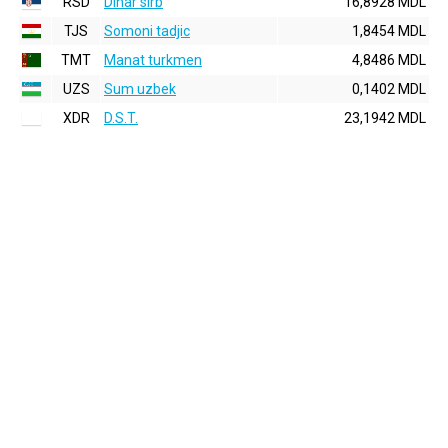
RSD
Dinar sirb
16,8928 MDL
TJS
Somoni tadjic
1,8454 MDL
TMT
Manat turkmen
4,8486 MDL
UZS
Sum uzbek
0,1402 MDL
XDR
D.S.T.
23,1942 MDL