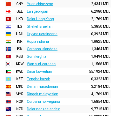
CNY
Yuan chinezesc
2,4341 MDL
GEL
Lari georgian
6,2980 MDL
HKD
Dolar Hong Kong
2,1769 MDL
ILS
Shekel israelian
5,3850 MDL
UAH
Hryvna ucraineana
0,3924 MDL
INR
Rupia indiana
1,8825 MDL
ISK
Coroana islandeza
1,3464 MDL
KGS
Som kirghiz
1,9494 MDL
KRW
Won sud-coreean
1,1568 MDL
KWD
Dinar kuweitian
55,1924 MDL
KZT
Tenghe kazah
0,3323 MDL
MKD
Denar macedonian
3,2184 MDL
MYR
Ringgit malayezian
4,1769 MDL
NOK
Coroana norvegiana
1,6854 MDL
NZD
Dolar neozeelandez
9,7715 MDL