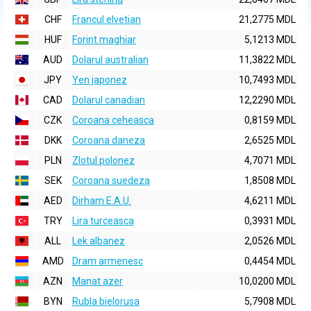
CHF
Francul elvetian
21,2775 MDL
HUF
Forint maghiar
5,1213 MDL
AUD
Dolarul australian
11,3822 MDL
JPY
Yen japonez
10,7493 MDL
CAD
Dolarul canadian
12,2290 MDL
CZK
Coroana ceheasca
0,8159 MDL
DKK
Coroana daneza
2,6525 MDL
PLN
Zlotul polonez
4,7071 MDL
SEK
Coroana suedeza
1,8508 MDL
AED
Dirham E.A.U.
4,6211 MDL
TRY
Lira turceasca
0,3931 MDL
ALL
Lek albanez
2,0526 MDL
AMD
Dram armenesc
0,4454 MDL
AZN
Manat azer
10,0200 MDL
BYN
Rubla bielorusa
5,7908 MDL