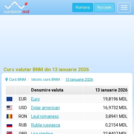
Romana
Русский
Togg
navig
Curs valutar BNM din 13 ianuarie 2026
Curs BNM
Istoric curs BNM
13 Ianuarie 2026
Denumire valuta
13 ianuarie 2026
EUR
Euro
19,8196 MDL
USD
Dolar american
16,9732 MDL
RON
Leul romanesc
3,8941 MDL
RUB
Rubla ruseasca
0,2154 MDL
GBP
Lira sterlina
22,8407 MDL