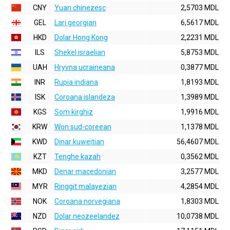
CNY
Yuan chinezesc
2,5703 MDL
GEL
Lari georgian
6,5617 MDL
HKD
Dolar Hong Kong
2,2231 MDL
ILS
Shekel israelian
5,8753 MDL
UAH
Hryvna ucraineana
0,3877 MDL
INR
Rupia indiana
1,8193 MDL
ISK
Coroana islandeza
1,3989 MDL
KGS
Som kirghiz
1,9916 MDL
KRW
Won sud-coreean
1,1378 MDL
KWD
Dinar kuweitian
56,4607 MDL
KZT
Tenghe kazah
0,3562 MDL
MKD
Denar macedonian
3,2577 MDL
MYR
Ringgit malayezian
4,2854 MDL
NOK
Coroana norvegiana
1,8303 MDL
NZD
Dolar neozeelandez
10,0738 MDL