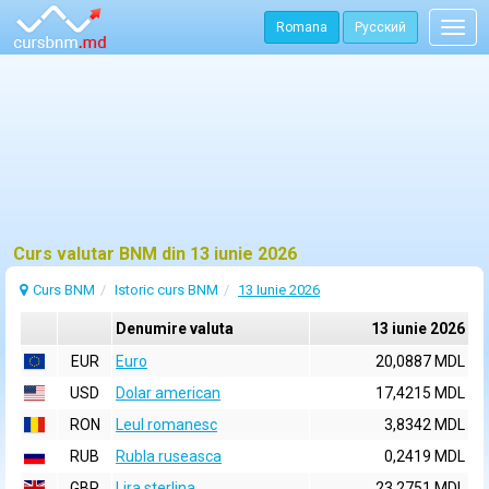
Romana
Русский
Togg
navig
Curs valutar BNM din 13 iunie 2026
Curs BNM
Istoric curs BNM
13 Iunie 2026
Denumire valuta
13 iunie 2026
EUR
Euro
20,0887 MDL
USD
Dolar american
17,4215 MDL
RON
Leul romanesc
3,8342 MDL
RUB
Rubla ruseasca
0,2419 MDL
GBP
Lira sterlina
23,2751 MDL