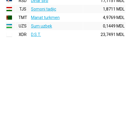
RSD
Dinar sirb
17,1151 MDL
TJS
Somoni tadjic
1,8711 MDL
TMT
Manat turkmen
4,9769 MDL
UZS
Sum uzbek
0,1449 MDL
XDR
D.S.T.
23,7491 MDL