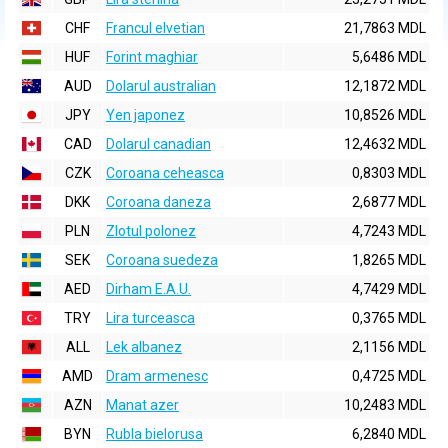
CHF
Francul elvetian
21,7863 MDL
HUF
Forint maghiar
5,6486 MDL
AUD
Dolarul australian
12,1872 MDL
JPY
Yen japonez
10,8526 MDL
CAD
Dolarul canadian
12,4632 MDL
CZK
Coroana ceheasca
0,8303 MDL
DKK
Coroana daneza
2,6877 MDL
PLN
Zlotul polonez
4,7243 MDL
SEK
Coroana suedeza
1,8265 MDL
AED
Dirham E.A.U.
4,7429 MDL
TRY
Lira turceasca
0,3765 MDL
ALL
Lek albanez
2,1156 MDL
AMD
Dram armenesc
0,4725 MDL
AZN
Manat azer
10,2483 MDL
BYN
Rubla bielorusa
6,2840 MDL