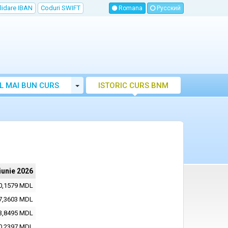
lidare IBAN
Coduri SWIFT
Romana
Русский
Toggle Dropdown
L MAI BUN CURS
ISTORIC CURS BNM
LUTAR MOLDOVA
iunie 2026
0,1579 MDL
7,3603 MDL
3,8495 MDL
0,2397 MDL