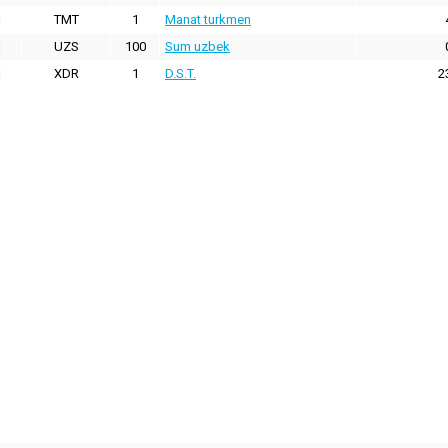
TMT
1
Manat turkmen
UZS
100
Sum uzbek
XDR
1
D.S.T.
2