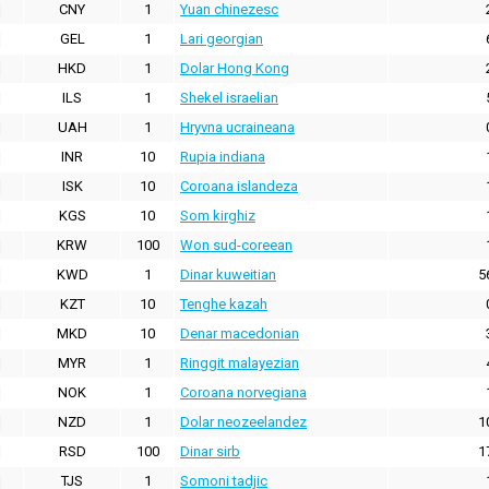
CNY
1
Yuan chinezesc
GEL
1
Lari georgian
HKD
1
Dolar Hong Kong
ILS
1
Shekel israelian
UAH
1
Hryvna ucraineana
INR
10
Rupia indiana
ISK
10
Coroana islandeza
KGS
10
Som kirghiz
KRW
100
Won sud-coreean
KWD
1
Dinar kuweitian
5
KZT
10
Tenghe kazah
MKD
10
Denar macedonian
MYR
1
Ringgit malayezian
NOK
1
Coroana norvegiana
NZD
1
Dolar neozeelandez
1
RSD
100
Dinar sirb
1
TJS
1
Somoni tadjic