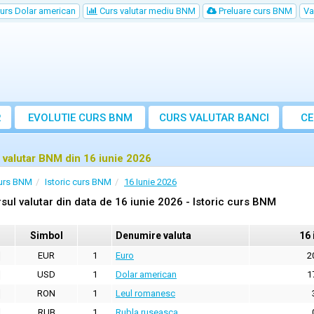
urs Dolar american
Curs valutar mediu BNM
Preluare curs BNM
Va
R
EVOLUTIE CURS BNM
CURS
VALUTAR
BANCI
CE
VA
 valutar BNM din 16 iunie 2026
urs BNM
Istoric curs BNM
16 Iunie 2026
sul valutar din data de 16 iunie 2026 - Istoric curs BNM
Simbol
Denumire valuta
16 
EUR
1
Euro
2
USD
1
Dolar american
1
RON
1
Leul romanesc
RUB
1
Rubla ruseasca