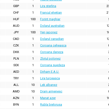
GBP
1
Lira sterlina
2
CHF
1
Francul elvetian
2
HUF
100
Forint maghiar
AUD
1
Dolarul australian
1
JPY
100
Yen japonez
1
CAD
1
Dolarul canadian
1
CZK
1
Coroana ceheasca
DKK
1
Coroana daneza
PLN
1
Zlotul polonez
SEK
1
Coroana suedeza
AED
1
Dirham E.A.U.
TRY
1
Lira turceasca
ALL
10
Lek albanez
AMD
10
Dram armenesc
AZN
1
Manat azer
1
BYN
1
Rubla bielorusa