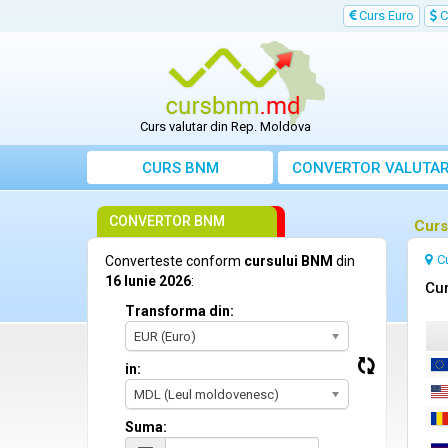
Curs Euro
C
Curs valutar din Rep. Moldova
CURS BNM
CONVERTOR VALUTA
CONVERTOR BNM
Curs
C
Converteste conform
cursului BNM
din
16 Iunie 2026
:
Cur
Transforma din:
EUR (Euro)
in:
MDL (Leul moldovenesc)
Suma: