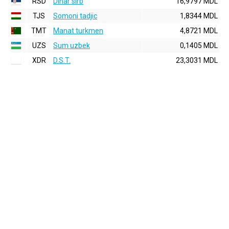
RSD
Dinar sirb
16,9797 MDL
TJS
Somoni tadjic
1,8344 MDL
TMT
Manat turkmen
4,8721 MDL
UZS
Sum uzbek
0,1405 MDL
XDR
D.S.T.
23,3031 MDL