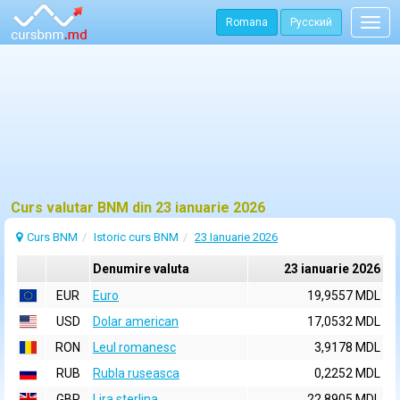
Romana
Русский
Togg
navig
Curs valutar BNM din 23 ianuarie 2026
Curs BNM
Istoric curs BNM
23 Ianuarie 2026
Denumire valuta
23 ianuarie 2026
EUR
Euro
19,9557 MDL
USD
Dolar american
17,0532 MDL
RON
Leul romanesc
3,9178 MDL
RUB
Rubla ruseasca
0,2252 MDL
GBP
Lira sterlina
22,8905 MDL