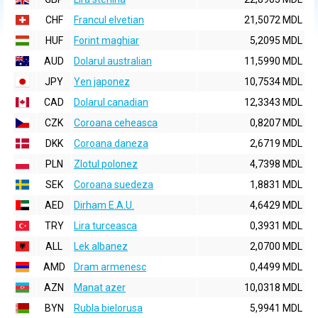
CHF
Francul elvetian
21,5072 MDL
HUF
Forint maghiar
5,2095 MDL
AUD
Dolarul australian
11,5990 MDL
JPY
Yen japonez
10,7534 MDL
CAD
Dolarul canadian
12,3343 MDL
CZK
Coroana ceheasca
0,8207 MDL
DKK
Coroana daneza
2,6719 MDL
PLN
Zlotul polonez
4,7398 MDL
SEK
Coroana suedeza
1,8831 MDL
AED
Dirham E.A.U.
4,6429 MDL
TRY
Lira turceasca
0,3931 MDL
ALL
Lek albanez
2,0700 MDL
AMD
Dram armenesc
0,4499 MDL
AZN
Manat azer
10,0318 MDL
BYN
Rubla bielorusa
5,9941 MDL