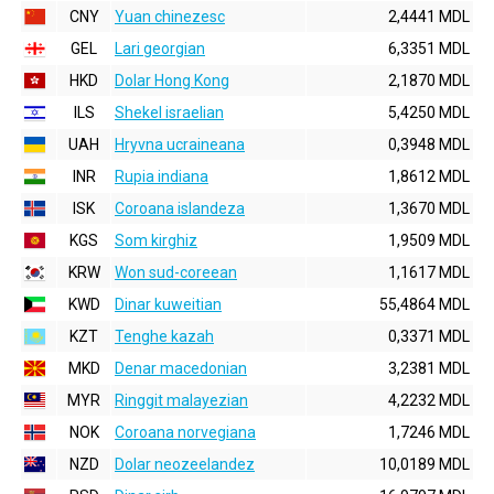
CNY
Yuan chinezesc
2,4441 MDL
GEL
Lari georgian
6,3351 MDL
HKD
Dolar Hong Kong
2,1870 MDL
ILS
Shekel israelian
5,4250 MDL
UAH
Hryvna ucraineana
0,3948 MDL
INR
Rupia indiana
1,8612 MDL
ISK
Coroana islandeza
1,3670 MDL
KGS
Som kirghiz
1,9509 MDL
KRW
Won sud-coreean
1,1617 MDL
KWD
Dinar kuweitian
55,4864 MDL
KZT
Tenghe kazah
0,3371 MDL
MKD
Denar macedonian
3,2381 MDL
MYR
Ringgit malayezian
4,2232 MDL
NOK
Coroana norvegiana
1,7246 MDL
NZD
Dolar neozeelandez
10,0189 MDL