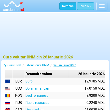
Romana
Русский
Togg
navig
Curs valutar BNM din 26 ianuarie 2026
Curs BNM
Istoric curs BNM
26 Ianuarie 2026
Denumire valuta
26 ianuarie 2026
EUR
Euro
19,9705 MDL
USD
Dolar american
17,0150 MDL
RON
Leul romanesc
3,9200 MDL
RUB
Rubla ruseasca
0,2248 MDL
GBP
Lira sterlina
23,0025 MDL