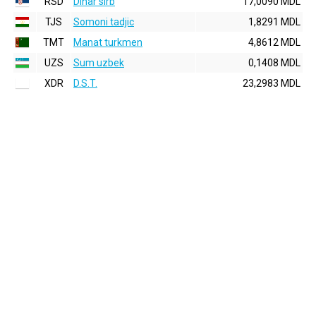
RSD
Dinar sirb
17,0090 MDL
TJS
Somoni tadjic
1,8291 MDL
TMT
Manat turkmen
4,8612 MDL
UZS
Sum uzbek
0,1408 MDL
XDR
D.S.T.
23,2983 MDL