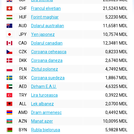
CHF
Francul elvetian
21,5243 MDL
HUF
Forint maghiar
5,2230 MDL
AUD
Dolarul australian
11,6581 MDL
JPY
Yen japonez
10,7574 MDL
CAD
Dolarul canadian
12,3481 MDL
CZK
Coroana ceheasca
0,8233 MDL
DKK
Coroana daneza
2,6740 MDL
PLN
Zlotul polonez
4,7492 MDL
SEK
Coroana suedeza
1,8867 MDL
AED
Dirham E.A.U.
4,6325 MDL
TRY
Lira turceasca
0,3922 MDL
ALL
Lek albanez
2,0700 MDL
AMD
Dram armenesc
0,4492 MDL
AZN
Manat azer
10,0095 MDL
BYN
Rubla bielorusa
5,9828 MDL