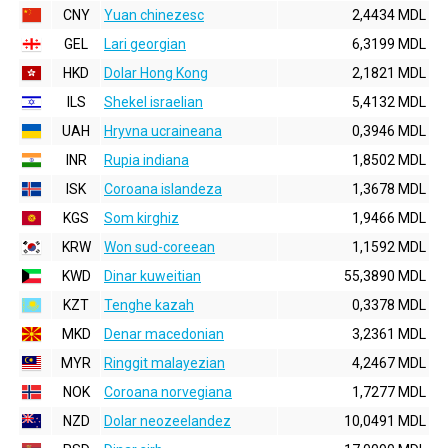
CNY
Yuan chinezesc
2,4434 MDL
GEL
Lari georgian
6,3199 MDL
HKD
Dolar Hong Kong
2,1821 MDL
ILS
Shekel israelian
5,4132 MDL
UAH
Hryvna ucraineana
0,3946 MDL
INR
Rupia indiana
1,8502 MDL
ISK
Coroana islandeza
1,3678 MDL
KGS
Som kirghiz
1,9466 MDL
KRW
Won sud-coreean
1,1592 MDL
KWD
Dinar kuweitian
55,3890 MDL
KZT
Tenghe kazah
0,3378 MDL
MKD
Denar macedonian
3,2361 MDL
MYR
Ringgit malayezian
4,2467 MDL
NOK
Coroana norvegiana
1,7277 MDL
NZD
Dolar neozeelandez
10,0491 MDL