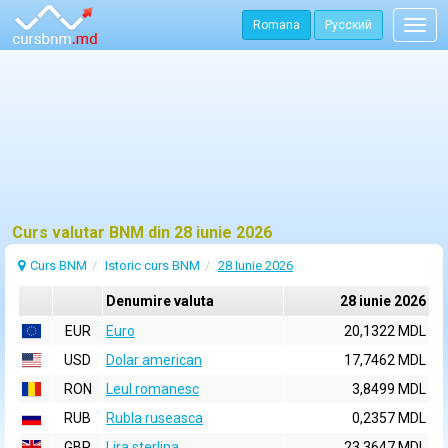
Romana
Русский
Togg
navig
Curs valutar BNM din 28 iunie 2026
Curs BNM
Istoric curs BNM
28 Iunie 2026
Denumire valuta
28 iunie 2026
EUR
Euro
20,1322 MDL
USD
Dolar american
17,7462 MDL
RON
Leul romanesc
3,8499 MDL
RUB
Rubla ruseasca
0,2357 MDL
GBP
Lira sterlina
23,3647 MDL