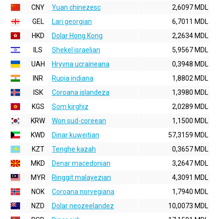
CNY
Yuan chinezesc
2,6097 MDL
GEL
Lari georgian
6,7011 MDL
HKD
Dolar Hong Kong
2,2634 MDL
ILS
Shekel israelian
5,9567 MDL
UAH
Hryvna ucraineana
0,3948 MDL
INR
Rupia indiana
1,8802 MDL
ISK
Coroana islandeza
1,3980 MDL
KGS
Som kirghiz
2,0289 MDL
KRW
Won sud-coreean
1,1500 MDL
KWD
Dinar kuweitian
57,3159 MDL
KZT
Tenghe kazah
0,3657 MDL
MKD
Denar macedonian
3,2647 MDL
MYR
Ringgit malayezian
4,3091 MDL
NOK
Coroana norvegiana
1,7940 MDL
NZD
Dolar neozeelandez
10,0073 MDL