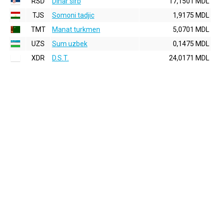
RSD
Dinar sirb
17,1501 MDL
TJS
Somoni tadjic
1,9175 MDL
TMT
Manat turkmen
5,0701 MDL
UZS
Sum uzbek
0,1475 MDL
XDR
D.S.T.
24,0171 MDL