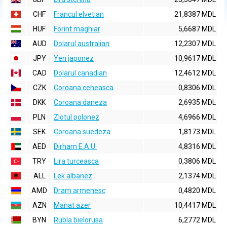
CHF
Francul elvetian
21,8387 MDL
HUF
Forint maghiar
5,6687 MDL
AUD
Dolarul australian
12,2307 MDL
JPY
Yen japonez
10,9617 MDL
CAD
Dolarul canadian
12,4612 MDL
CZK
Coroana ceheasca
0,8306 MDL
DKK
Coroana daneza
2,6935 MDL
PLN
Zlotul polonez
4,6966 MDL
SEK
Coroana suedeza
1,8173 MDL
AED
Dirham E.A.U.
4,8316 MDL
TRY
Lira turceasca
0,3806 MDL
ALL
Lek albanez
2,1374 MDL
AMD
Dram armenesc
0,4820 MDL
AZN
Manat azer
10,4417 MDL
BYN
Rubla bielorusa
6,2772 MDL