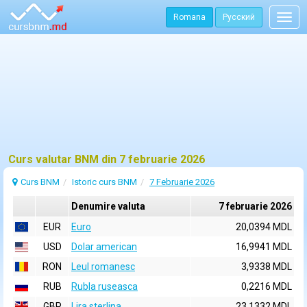
Romana
Русский
Togg
navig
Curs valutar BNM din 7 februarie 2026
Curs BNM
Istoric curs BNM
7 Februarie 2026
Denumire valuta
7 februarie 2026
EUR
Euro
20,0394 MDL
USD
Dolar american
16,9941 MDL
RON
Leul romanesc
3,9338 MDL
RUB
Rubla ruseasca
0,2216 MDL
GBP
Lira sterlina
23,1332 MDL