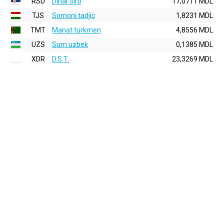
RSD
Dinar sirb
17,0711 MDL
TJS
Somoni tadjic
1,8231 MDL
TMT
Manat turkmen
4,8556 MDL
UZS
Sum uzbek
0,1385 MDL
XDR
D.S.T.
23,3269 MDL