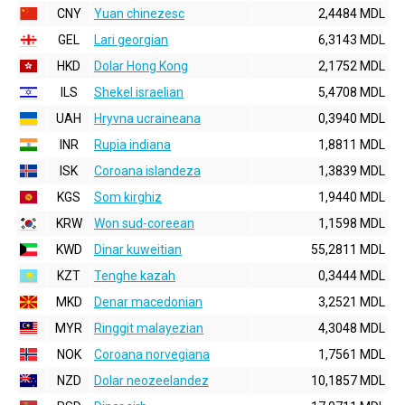
CNY
Yuan chinezesc
2,4484 MDL
GEL
Lari georgian
6,3143 MDL
HKD
Dolar Hong Kong
2,1752 MDL
ILS
Shekel israelian
5,4708 MDL
UAH
Hryvna ucraineana
0,3940 MDL
INR
Rupia indiana
1,8811 MDL
ISK
Coroana islandeza
1,3839 MDL
KGS
Som kirghiz
1,9440 MDL
KRW
Won sud-coreean
1,1598 MDL
KWD
Dinar kuweitian
55,2811 MDL
KZT
Tenghe kazah
0,3444 MDL
MKD
Denar macedonian
3,2521 MDL
MYR
Ringgit malayezian
4,3048 MDL
NOK
Coroana norvegiana
1,7561 MDL
NZD
Dolar neozeelandez
10,1857 MDL