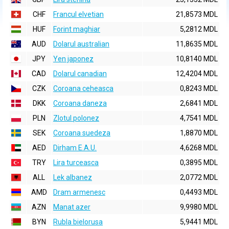
CHF
Francul elvetian
21,8573 MDL
HUF
Forint maghiar
5,2812 MDL
AUD
Dolarul australian
11,8635 MDL
JPY
Yen japonez
10,8140 MDL
CAD
Dolarul canadian
12,4204 MDL
CZK
Coroana ceheasca
0,8243 MDL
DKK
Coroana daneza
2,6841 MDL
PLN
Zlotul polonez
4,7541 MDL
SEK
Coroana suedeza
1,8870 MDL
AED
Dirham E.A.U.
4,6268 MDL
TRY
Lira turceasca
0,3895 MDL
ALL
Lek albanez
2,0772 MDL
AMD
Dram armenesc
0,4493 MDL
AZN
Manat azer
9,9980 MDL
BYN
Rubla bielorusa
5,9441 MDL