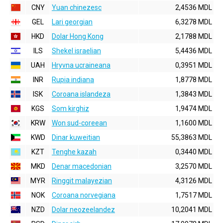
CNY
Yuan chinezesc
2,4536 MDL
GEL
Lari georgian
6,3278 MDL
HKD
Dolar Hong Kong
2,1788 MDL
ILS
Shekel israelian
5,4436 MDL
UAH
Hryvna ucraineana
0,3951 MDL
INR
Rupia indiana
1,8778 MDL
ISK
Coroana islandeza
1,3843 MDL
KGS
Som kirghiz
1,9474 MDL
KRW
Won sud-coreean
1,1600 MDL
KWD
Dinar kuweitian
55,3863 MDL
KZT
Tenghe kazah
0,3440 MDL
MKD
Denar macedonian
3,2570 MDL
MYR
Ringgit malayezian
4,3126 MDL
NOK
Coroana norvegiana
1,7517 MDL
NZD
Dolar neozeelandez
10,2041 MDL