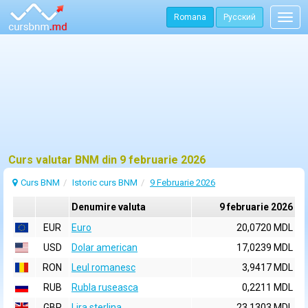
Romana
Русский
Togg
navig
Curs valutar BNM din 9 februarie 2026
Curs BNM
Istoric curs BNM
9 Februarie 2026
Denumire valuta
9 februarie 2026
EUR
Euro
20,0720 MDL
USD
Dolar american
17,0239 MDL
RON
Leul romanesc
3,9417 MDL
RUB
Rubla ruseasca
0,2211 MDL
GBP
Lira sterlina
23,1303 MDL