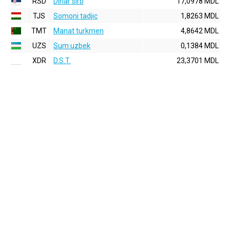
RSD
Dinar sirb
17,0978 MDL
TJS
Somoni tadjic
1,8263 MDL
TMT
Manat turkmen
4,8642 MDL
UZS
Sum uzbek
0,1384 MDL
XDR
D.S.T.
23,3701 MDL