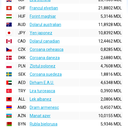
CHF
Francul elvetian
21,8802 MDL
HUF
Forint maghiar
5,3146 MDL
AUD
Dolarul australian
11,8928 MDL
JPY
Yen japonez
10,8392 MDL
CAD
Dolarul canadian
12,4462 MDL
CZK
Coroana ceheasca
0,8285 MDL
DKK
Coroana daneza
2,6880 MDL
PLN
Zlotul polonez
4,7608 MDL
SEK
Coroana suedeza
1,8816 MDL
AED
Dirham E.A.U.
4,6348 MDL
TRY
Lira turceasca
0,3900 MDL
ALL
Lek albanez
2,0806 MDL
AMD
Dram armenesc
0,4507 MDL
AZN
Manat azer
10,0155 MDL
BYN
Rubla bielorusa
5,9346 MDL