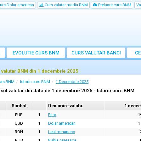
urs Dolar american
Curs valutar mediu BNM
Preluare curs BNM
Va
R
EVOLUTIE CURS BNM
CURS
VALUTAR
BANCI
CE
VA
 valutar BNM din 1 decembrie 2025
urs BNM
Istoric curs BNM
1 Decembrie 2025
sul valutar din data de 1 decembrie 2025 - Istoric curs BNM
Simbol
Denumire valuta
1 decem
EUR
1
Euro
1
USD
1
Dolar american
1
RON
1
Leul romanesc
RUB
1
Rubla ruseasca