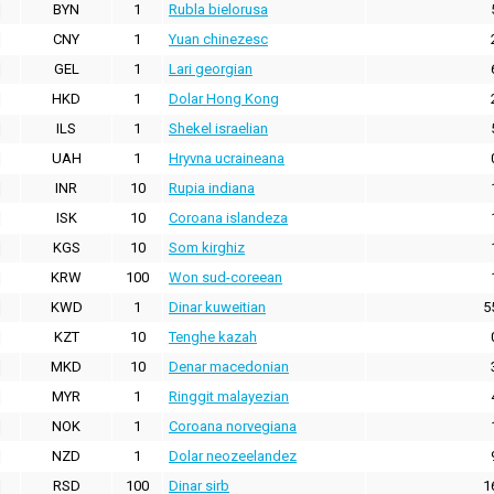
BYN
1
Rubla bielorusa
CNY
1
Yuan chinezesc
GEL
1
Lari georgian
HKD
1
Dolar Hong Kong
ILS
1
Shekel israelian
UAH
1
Hryvna ucraineana
INR
10
Rupia indiana
ISK
10
Coroana islandeza
KGS
10
Som kirghiz
KRW
100
Won sud-coreean
KWD
1
Dinar kuweitian
5
KZT
10
Tenghe kazah
MKD
10
Denar macedonian
MYR
1
Ringgit malayezian
NOK
1
Coroana norvegiana
NZD
1
Dolar neozeelandez
RSD
100
Dinar sirb
1