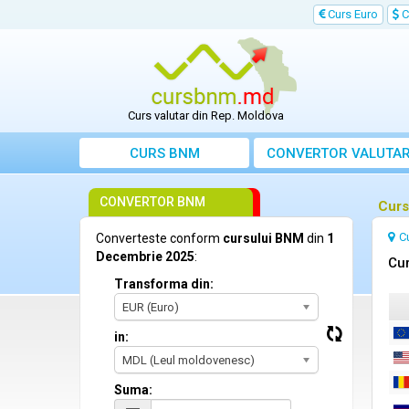
Curs Euro
C
Curs valutar din Rep. Moldova
CURS BNM
CONVERTOR VALUTA
CONVERTOR BNM
Curs
C
Converteste conform
cursului BNM
din
1
Decembrie 2025
:
Cur
Transforma din:
EUR (Euro)
in:
MDL (Leul moldovenesc)
Suma: