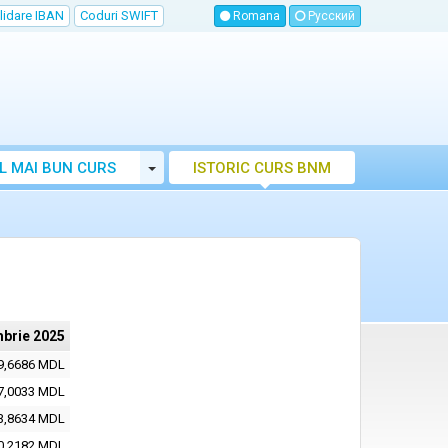
lidare IBAN
Coduri SWIFT
Romana
Русский
Toggle Dropdown
L MAI BUN CURS
ISTORIC CURS BNM
LUTAR MOLDOVA
brie 2025
9,6686 MDL
7,0033 MDL
3,8634 MDL
0,2182 MDL