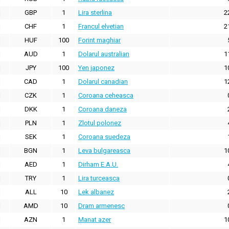
GBP
1
Lira sterlina
2
CHF
1
Francul elvetian
2
HUF
100
Forint maghiar
AUD
1
Dolarul australian
1
JPY
100
Yen japonez
1
CAD
1
Dolarul canadian
1
CZK
1
Coroana ceheasca
DKK
1
Coroana daneza
PLN
1
Zlotul polonez
SEK
1
Coroana suedeza
BGN
1
Leva bulgareasca
1
AED
1
Dirham E.A.U.
TRY
1
Lira turceasca
ALL
10
Lek albanez
AMD
10
Dram armenesc
AZN
1
Manat azer
1