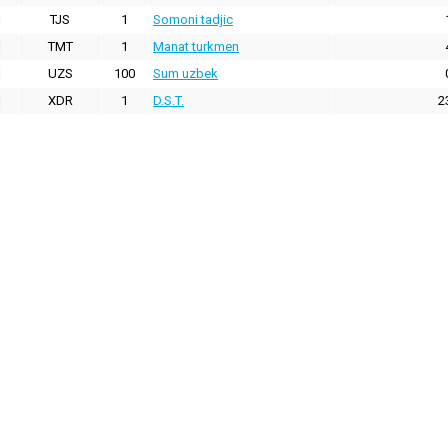
TJS
1
Somoni tadjic
TMT
1
Manat turkmen
UZS
100
Sum uzbek
XDR
1
D.S.T.
2