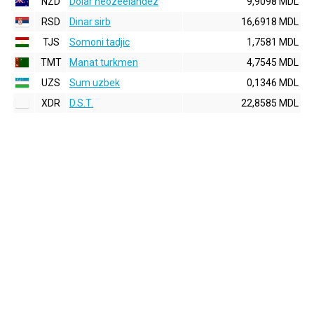
NZD
Dolar neozeelandez
9,9098 MDL
RSD
Dinar sirb
16,6918 MDL
TJS
Somoni tadjic
1,7581 MDL
TMT
Manat turkmen
4,7545 MDL
UZS
Sum uzbek
0,1346 MDL
XDR
D.S.T.
22,8585 MDL