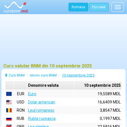
Romana
Русский
Togg
navig
Curs valutar BNM din 10 septembrie 2025
Curs BNM
Istoric curs BNM
10 Septembrie 2025
Denumire valuta
10 septembrie 2025
EUR
Euro
19,5589 MDL
USD
Dolar american
16,6409 MDL
RON
Leul romanesc
3,8547 MDL
RUB
Rubla ruseasca
0,1997 MDL
GBP
Lira sterlina
22,5916 MDL