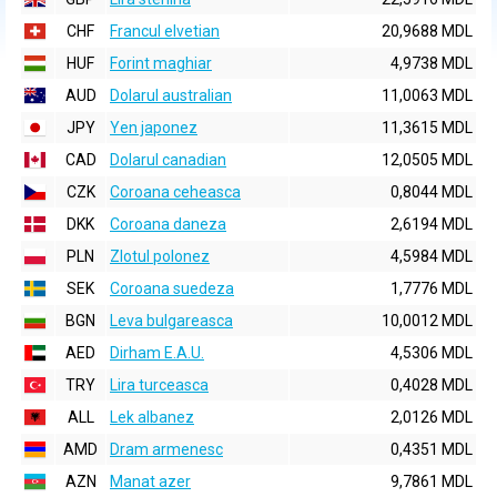
CHF
Francul elvetian
20,9688 MDL
HUF
Forint maghiar
4,9738 MDL
AUD
Dolarul australian
11,0063 MDL
JPY
Yen japonez
11,3615 MDL
CAD
Dolarul canadian
12,0505 MDL
CZK
Coroana ceheasca
0,8044 MDL
DKK
Coroana daneza
2,6194 MDL
PLN
Zlotul polonez
4,5984 MDL
SEK
Coroana suedeza
1,7776 MDL
BGN
Leva bulgareasca
10,0012 MDL
AED
Dirham E.A.U.
4,5306 MDL
TRY
Lira turceasca
0,4028 MDL
ALL
Lek albanez
2,0126 MDL
AMD
Dram armenesc
0,4351 MDL
AZN
Manat azer
9,7861 MDL