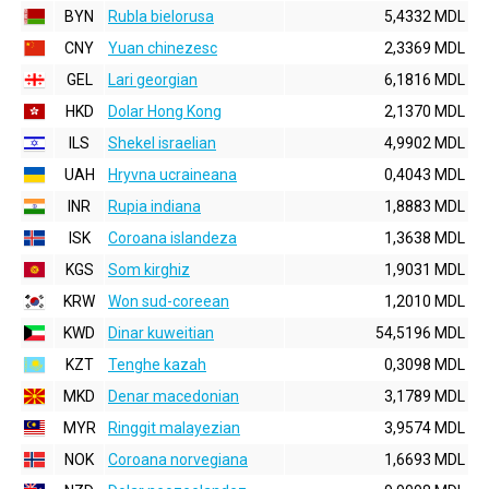
BYN
Rubla bielorusa
5,4332 MDL
CNY
Yuan chinezesc
2,3369 MDL
GEL
Lari georgian
6,1816 MDL
HKD
Dolar Hong Kong
2,1370 MDL
ILS
Shekel israelian
4,9902 MDL
UAH
Hryvna ucraineana
0,4043 MDL
INR
Rupia indiana
1,8883 MDL
ISK
Coroana islandeza
1,3638 MDL
KGS
Som kirghiz
1,9031 MDL
KRW
Won sud-coreean
1,2010 MDL
KWD
Dinar kuweitian
54,5196 MDL
KZT
Tenghe kazah
0,3098 MDL
MKD
Denar macedonian
3,1789 MDL
MYR
Ringgit malayezian
3,9574 MDL
NOK
Coroana norvegiana
1,6693 MDL