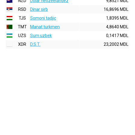
NZD
Dolar neozeelandez
9,8521 MDL
RSD
Dinar sirb
16,8696 MDL
TJS
Somoni tadjic
1,8395 MDL
TMT
Manat turkmen
4,8640 MDL
UZS
Sum uzbek
0,1417 MDL
XDR
D.S.T.
23,2002 MDL