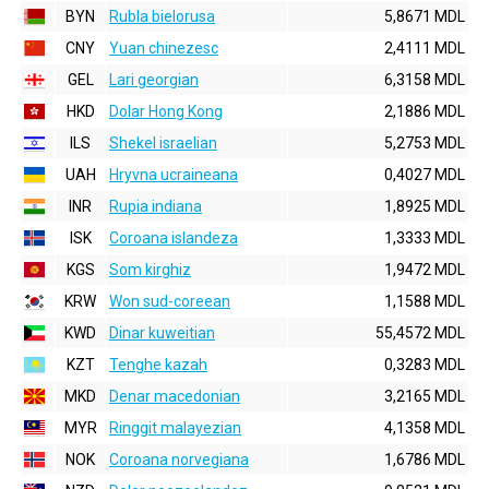
BYN
Rubla bielorusa
5,8671 MDL
CNY
Yuan chinezesc
2,4111 MDL
GEL
Lari georgian
6,3158 MDL
HKD
Dolar Hong Kong
2,1886 MDL
ILS
Shekel israelian
5,2753 MDL
UAH
Hryvna ucraineana
0,4027 MDL
INR
Rupia indiana
1,8925 MDL
ISK
Coroana islandeza
1,3333 MDL
KGS
Som kirghiz
1,9472 MDL
KRW
Won sud-coreean
1,1588 MDL
KWD
Dinar kuweitian
55,4572 MDL
KZT
Tenghe kazah
0,3283 MDL
MKD
Denar macedonian
3,2165 MDL
MYR
Ringgit malayezian
4,1358 MDL
NOK
Coroana norvegiana
1,6786 MDL