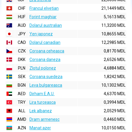
CHF
Francul elvetian
21,1449 MDL
HUF
Forint maghiar
5,1613 MDL
AUD
Dolarul australian
11,3200 MDL
JPY
Yen japonez
10,8655 MDL
CAD
Dolarul canadian
12,2985 MDL
CZK
Coroana ceheasca
0,8170 MDL
DKK
Coroana daneza
2,6526 MDL
PLN
Zlotul polonez
4,6884 MDL
SEK
Coroana suedeza
1,8242 MDL
BGN
Leva bulgareasca
10,1302 MDL
AED
Dirham E.A.U.
4,6370 MDL
TRY
Lira turceasca
0,3994 MDL
ALL
Lek albanez
2,0529 MDL
AMD
Dram armenesc
0,4460 MDL
AZN
Manat azer
10,0150 MDL