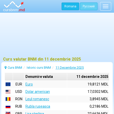
Romana
Русский
Togg
navig
Curs valutar BNM din 11 decembrie 2025
Curs BNM
Istoric curs BNM
11 Decembrie 2025
Denumire valuta
11 decembrie 2025
EUR
Euro
19,8121 MDL
USD
Dolar american
17,0302 MDL
RON
Leul romanesc
3,8945 MDL
RUB
Rubla ruseasca
0,2186 MDL
GBP
Lira sterlina
22,6636 MDL