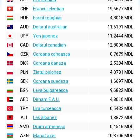
CHF
Francul elvetian
19,6677 MDL
HUF
Forint maghiar
4,8018 MDL
AUD
Dolarul australian
11,6191 MDL
JPY
Yen japonez
11,2444 MDL
CAD
Dolarul canadian
12,8006 MDL
CZK
Coroana ceheasca
0,7679 MDL
DKK
Coroana daneza
2,5384 MDL
PLN
Zlotul polonez
4,3731 MDL
SEK
Coroana suedeza
1,6697 MDL
BGN
Leva bulgareasca
9,6822 MDL
AED
Dirham E.A.U.
4,8010 MDL
TRY
Lira turceasca
0,5432 MDL
ALL
Lek albanez
1,8872 MDL
AMD
Dram armenesc
0,4546 MDL
AZN
Manat azer
10,3706 MDL