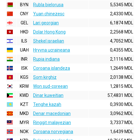
BYN
Rubla bielorusa
5,5345 MDL
CNY
Yuan chinezesc
2,4330 MDL
GEL
Lari georgian
6,1874 MDL
HKD
Dolar Hong Kong
2,2568 MDL
ILS
Shekel israelian
4,7052 MDL
UAH
Hryvna ucraineana
0,4355 MDL
INR
Rupia indiana
2,1116 MDL
ISK
Coroana islandeza
1,2649 MDL
KGS
Som kirghiz
2,0138 MDL
KRW
Won sud-coreean
1,2815 MDL
KWD
Dinar kuweitian
57,4831 MDL
KZT
Tenghe kazah
0,3930 MDL
MKD
Denar macedonian
3,0962 MDL
MYR
Ringgit malayezian
3,7337 MDL
NOK
Coroana norvegiana
1,6439 MDL