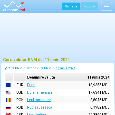
Romana
Русский
Togg
navig
Curs valutar BNM din 11 iunie 2024
Curs BNM
Istoric curs BNM
11 Iunie 2024
Denumire valuta
11 iunie 2024
EUR
Euro
18,9355 MDL
USD
Dolar american
17,6341 MDL
RON
Leul romanesc
3,8046 MDL
RUB
Rubla ruseasca
0,1982 MDL
GBP
Lira sterlina
22,3899 MDL