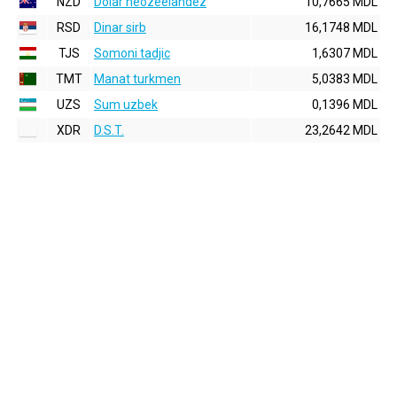
NZD
Dolar neozeelandez
10,7665 MDL
RSD
Dinar sirb
16,1748 MDL
TJS
Somoni tadjic
1,6307 MDL
TMT
Manat turkmen
5,0383 MDL
UZS
Sum uzbek
0,1396 MDL
XDR
D.S.T.
23,2642 MDL