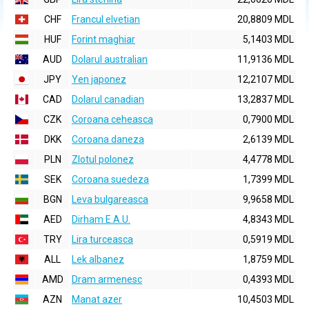
CHF
Francul elvetian
20,8809 MDL
HUF
Forint maghiar
5,1403 MDL
AUD
Dolarul australian
11,9136 MDL
JPY
Yen japonez
12,2107 MDL
CAD
Dolarul canadian
13,2837 MDL
CZK
Coroana ceheasca
0,7900 MDL
DKK
Coroana daneza
2,6139 MDL
PLN
Zlotul polonez
4,4778 MDL
SEK
Coroana suedeza
1,7399 MDL
BGN
Leva bulgareasca
9,9658 MDL
AED
Dirham E.A.U.
4,8343 MDL
TRY
Lira turceasca
0,5919 MDL
ALL
Lek albanez
1,8759 MDL
AMD
Dram armenesc
0,4393 MDL
AZN
Manat azer
10,4503 MDL