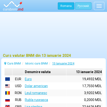
Romana
Русский
Togg
navig
Curs valutar BNM din 13 ianuarie 2024
Curs BNM
Istoric curs BNM
13 Ianuarie 2024
Denumire valuta
13 ianuarie 2024
EUR
Euro
19,4932 MDL
USD
Dolar american
17,7550 MDL
RON
Leul romanesc
3,9202 MDL
RUB
Rubla ruseasca
0,2000 MDL
GBP
Lira sterlina
22,6626 MDL