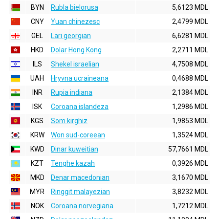
BYN
Rubla bielorusa
5,6123 MDL
CNY
Yuan chinezesc
2,4799 MDL
GEL
Lari georgian
6,6281 MDL
HKD
Dolar Hong Kong
2,2711 MDL
ILS
Shekel israelian
4,7508 MDL
UAH
Hryvna ucraineana
0,4688 MDL
INR
Rupia indiana
2,1384 MDL
ISK
Coroana islandeza
1,2986 MDL
KGS
Som kirghiz
1,9853 MDL
KRW
Won sud-coreean
1,3524 MDL
KWD
Dinar kuweitian
57,7661 MDL
KZT
Tenghe kazah
0,3926 MDL
MKD
Denar macedonian
3,1670 MDL
MYR
Ringgit malayezian
3,8232 MDL
NOK
Coroana norvegiana
1,7212 MDL