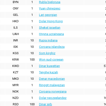
BYN
1
Rubla bielorusa
CNY
1
Yuan chinezesc
GEL
1
Lari georgian
HKD
1
Dolar Hong Kong
ILS
1
Shekel israelian
UAH
1
Hryvna ucraineana
INR
10
Rupia indiana
ISK
10
Coroana islandeza
KGS
10
Som kirghiz
KRW
100
Won sud-coreean
KWD
1
Dinar kuweitian
5
KZT
10
Tenghe kazah
MKD
10
Denar macedonian
MYR
1
Ringgit malayezian
NOK
1
Coroana norvegiana
NZD
1
Dolar neozeelandez
1
RSD
100
Dinar sirb
1