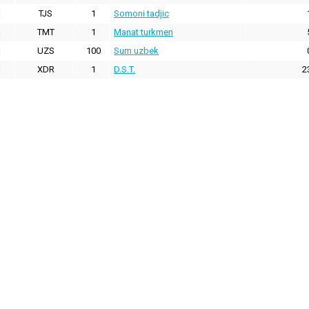
TJS
1
Somoni tadjic
TMT
1
Manat turkmen
UZS
100
Sum uzbek
XDR
1
D.S.T.
2