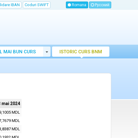
lidare IBAN
Coduri SWIFT
Romana
Русский
Toggle Dropdown
L MAI BUN CURS
ISTORIC CURS BNM
LUTAR MOLDOVA
3 mai 2024
9,1005 MDL
7,7679 MDL
3,8387 MDL
0,1932 MDL