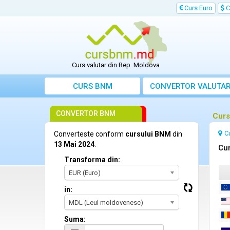
Curs Euro
C
Curs valutar din Rep. Moldova
CURS BNM
CONVERTOR VALUTA
CONVERTOR BNM
Curs
C
Converteste conform
cursului BNM
din
13 Mai 2024
:
Cur
Transforma din:
EUR (Euro)
in:
MDL (Leul moldovenesc)
Suma: