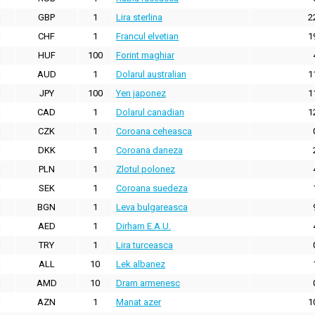
GBP
1
Lira sterlina
2
CHF
1
Francul elvetian
1
HUF
100
Forint maghiar
AUD
1
Dolarul australian
1
JPY
100
Yen japonez
1
CAD
1
Dolarul canadian
1
CZK
1
Coroana ceheasca
DKK
1
Coroana daneza
PLN
1
Zlotul polonez
SEK
1
Coroana suedeza
BGN
1
Leva bulgareasca
AED
1
Dirham E.A.U.
TRY
1
Lira turceasca
ALL
10
Lek albanez
AMD
10
Dram armenesc
AZN
1
Manat azer
1