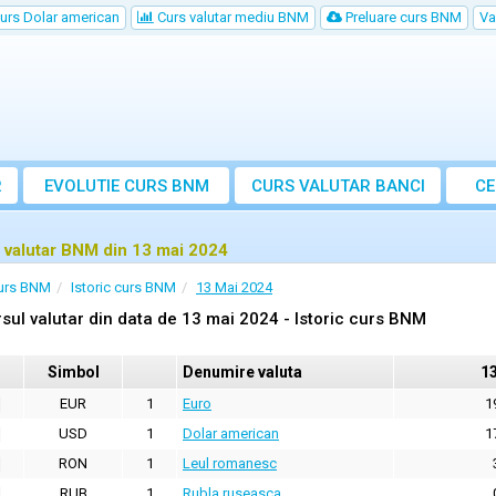
urs Dolar american
Curs valutar mediu BNM
Preluare curs BNM
Va
R
EVOLUTIE CURS BNM
CURS
VALUTAR
BANCI
CE
VA
 valutar BNM din 13 mai 2024
urs BNM
Istoric curs BNM
13 Mai 2024
sul valutar din data de 13 mai 2024 - Istoric curs BNM
Simbol
Denumire valuta
1
EUR
1
Euro
1
USD
1
Dolar american
1
RON
1
Leul romanesc
RUB
1
Rubla ruseasca