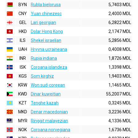
BYN
Rubla bielorusa
5,7403 MDL
CNY
Yuan chinezesc
2,4000 MDL
GEL
Lari georgian
6,2822 MDL
HKD
Dolar Hong Kong
2,1747 MDL
ILS
Shekel israelian
5,2856 MDL
UAH
Hryvna ucraineana
0,4008 MDL
INR
Rupia indiana
1,8726 MDL
ISK
Coroana islandeza
1,3398 MDL
KGS
Som kirghiz
1,9403 MDL
KRW
Won sud-coreean
1,1465 MDL
KWD
Dinar kuweitian
55,2007 MDL
KZT
Tenghe kazah
0,3245 MDL
MKD
Denar macedonian
3,2236 MDL
MYR
Ringgit malayezian
4,1336 MDL
NOK
Coroana norvegiana
1,6736 MDL