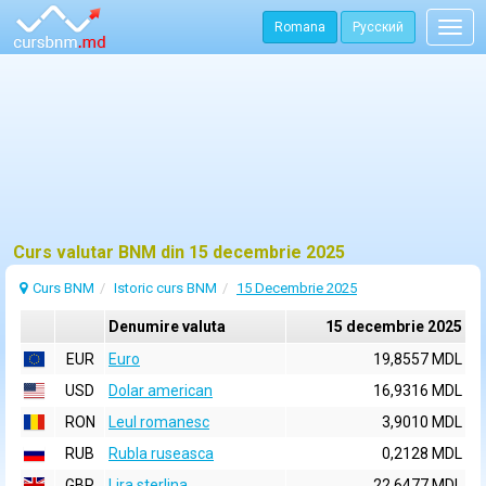
Romana
Русский
Togg
navig
Curs valutar BNM din 15 decembrie 2025
Curs BNM
Istoric curs BNM
15 Decembrie 2025
Denumire valuta
15 decembrie 2025
EUR
Euro
19,8557 MDL
USD
Dolar american
16,9316 MDL
RON
Leul romanesc
3,9010 MDL
RUB
Rubla ruseasca
0,2128 MDL
GBP
Lira sterlina
22,6477 MDL