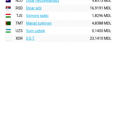
NZD
Dolar neozeelandez
9,8373 MDL
RSD
Dinar sirb
16,9191 MDL
TJS
Somoni tadjic
1,8296 MDL
TMT
Manat turkmen
4,8388 MDL
UZS
Sum uzbek
0,1400 MDL
XDR
D.S.T.
23,1410 MDL