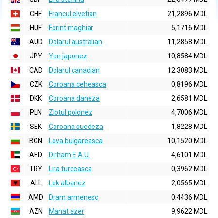
CHF
Francul elvetian
21,2896 MDL
HUF
Forint maghiar
5,1716 MDL
AUD
Dolarul australian
11,2858 MDL
JPY
Yen japonez
10,8584 MDL
CAD
Dolarul canadian
12,3083 MDL
CZK
Coroana ceheasca
0,8196 MDL
DKK
Coroana daneza
2,6581 MDL
PLN
Zlotul polonez
4,7006 MDL
SEK
Coroana suedeza
1,8228 MDL
BGN
Leva bulgareasca
10,1520 MDL
AED
Dirham E.A.U.
4,6101 MDL
TRY
Lira turceasca
0,3962 MDL
ALL
Lek albanez
2,0565 MDL
AMD
Dram armenesc
0,4436 MDL
AZN
Manat azer
9,9622 MDL