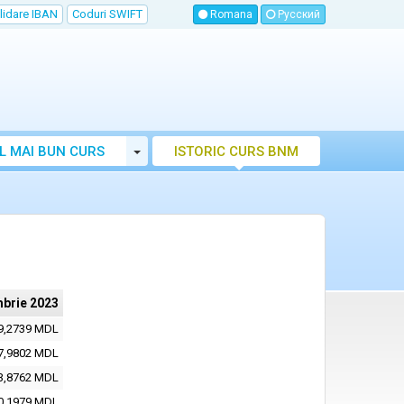
lidare IBAN
Coduri SWIFT
Romana
Русский
Toggle Dropdown
L MAI BUN CURS
ISTORIC CURS BNM
LUTAR MOLDOVA
mbrie 2023
9,2739 MDL
7,9802 MDL
3,8762 MDL
0,1979 MDL