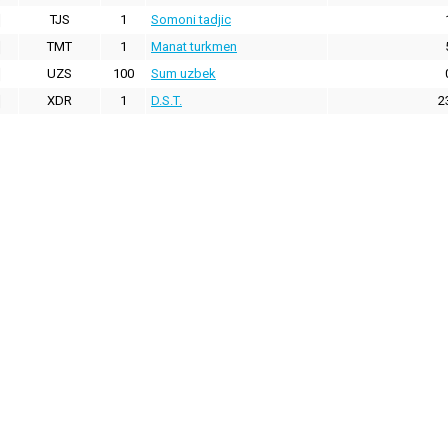
TJS
1
Somoni tadjic
TMT
1
Manat turkmen
UZS
100
Sum uzbek
XDR
1
D.S.T.
2