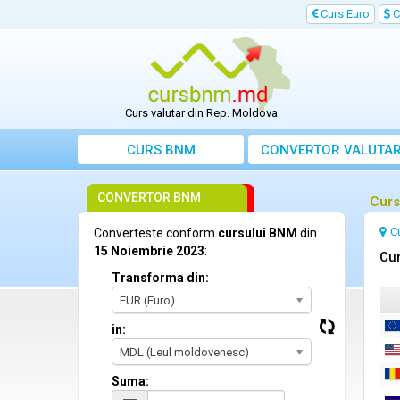
Curs Euro
C
Curs valutar din Rep. Moldova
CURS BNM
CONVERTOR VALUTA
CONVERTOR BNM
Curs
C
Converteste conform
cursului BNM
din
15 Noiembrie 2023
:
Cur
Transforma din:
EUR (Euro)
in:
MDL (Leul moldovenesc)
Suma: