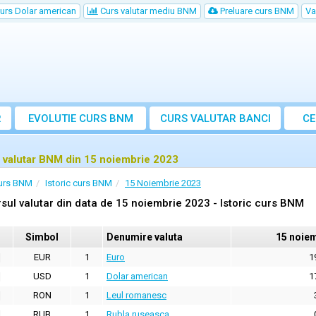
urs Dolar american
Curs valutar mediu BNM
Preluare curs BNM
Va
R
EVOLUTIE CURS BNM
CURS
VALUTAR
BANCI
CE
VA
 valutar BNM din 15 noiembrie 2023
urs BNM
Istoric curs BNM
15 Noiembrie 2023
sul valutar din data de 15 noiembrie 2023 - Istoric curs BNM
Simbol
Denumire valuta
15 noie
EUR
1
Euro
1
USD
1
Dolar american
1
RON
1
Leul romanesc
RUB
1
Rubla ruseasca