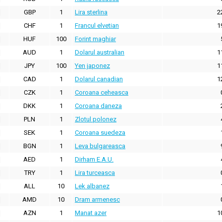
GBP
1
Lira sterlina
2
CHF
1
Francul elvetian
1
HUF
100
Forint maghiar
AUD
1
Dolarul australian
1
JPY
100
Yen japonez
1
CAD
1
Dolarul canadian
1
CZK
1
Coroana ceheasca
DKK
1
Coroana daneza
PLN
1
Zlotul polonez
SEK
1
Coroana suedeza
BGN
1
Leva bulgareasca
AED
1
Dirham E.A.U.
TRY
1
Lira turceasca
ALL
10
Lek albanez
AMD
10
Dram armenesc
AZN
1
Manat azer
1