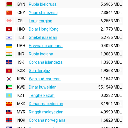
BYN
Rubla bielorusa
5,6966 MDL
CNY
Yuan chinezesc
2,3844 MDL
GEL
Lari georgian
6,2553 MDL
HKD
Dolar Hong Kong
2,1773 MDL
ILS
Shekel israelian
5,2735 MDL
UAH
Hryvna ucraineana
0,4023 MDL
INR
Rupia indiana
1,9083 MDL
ISK
Coroana islandeza
1,3360 MDL
KGS
Som kirghiz
1,9363 MDL
KRW
Won sud-coreean
1,1547 MDL
KWD
Dinar kuweitian
55,1549 MDL
KZT
Tenghe kazah
0,3232 MDL
MKD
Denar macedonian
3,1901 MDL
MYR
Ringgit malayezian
4,0990 MDL
NOK
Coroana norvegiana
1,6828 MDL