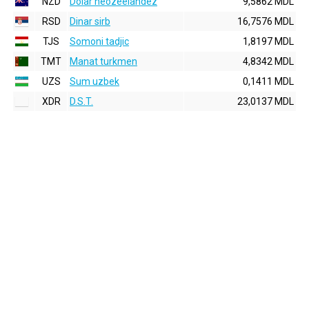
NZD
Dolar neozeelandez
9,5862 MDL
RSD
Dinar sirb
16,7576 MDL
TJS
Somoni tadjic
1,8197 MDL
TMT
Manat turkmen
4,8342 MDL
UZS
Sum uzbek
0,1411 MDL
XDR
D.S.T.
23,0137 MDL