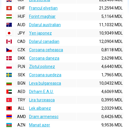
CHF
Francul elvetian
21,2594 MDL
HUF
Forint maghiar
5,1164 MDL
AUD
Dolarul australian
11,1032 MDL
JPY
Yen japonez
10,9349 MDL
CAD
Dolarul canadian
12,0904 MDL
CZK
Coroana ceheasca
0,8118 MDL
DKK
Coroana daneza
2,6298 MDL
PLN
Zlotul polonez
4,6440 MDL
SEK
Coroana suedeza
1,7965 MDL
BGN
Leva bulgareasca
10,0432 MDL
AED
Dirham E.A.U.
4,6069 MDL
TRY
Lira turceasca
0,3995 MDL
ALL
Lek albanez
2,0329 MDL
AMD
Dram armenesc
0,4426 MDL
AZN
Manat azer
9,9536 MDL