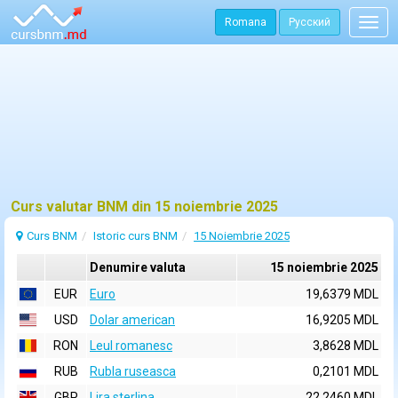
Romana
Русский
Togg
navig
Curs valutar BNM din 15 noiembrie 2025
Curs BNM
Istoric curs BNM
15 Noiembrie 2025
Denumire valuta
15 noiembrie 2025
EUR
Euro
19,6379 MDL
USD
Dolar american
16,9205 MDL
RON
Leul romanesc
3,8628 MDL
RUB
Rubla ruseasca
0,2101 MDL
GBP
Lira sterlina
22,2460 MDL