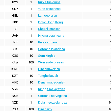
BYN
1
Rubla bielorusa
CNY
1
Yuan chinezesc
GEL
1
Lari georgian
HKD
1
Dolar Hong Kong
ILS
1
Shekel israelian
UAH
1
Hryvna ucraineana
INR
10
Rupia indiana
ISK
10
Coroana islandeza
KGS
10
Som kirghiz
KRW
100
Won sud-coreean
KWD
1
Dinar kuweitian
5
KZT
10
Tenghe kazah
MKD
10
Denar macedonian
MYR
1
Ringgit malayezian
NOK
1
Coroana norvegiana
NZD
1
Dolar neozeelandez
1
RSD
100
Dinar sirb
1