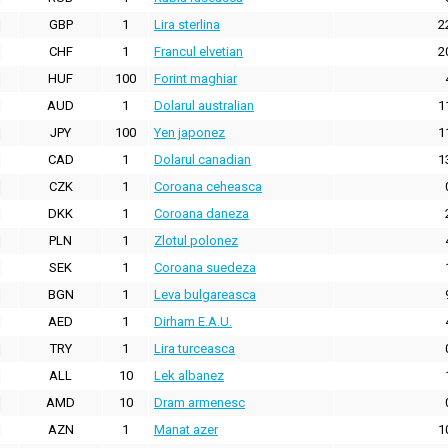
GBP
1
Lira sterlina
2
CHF
1
Francul elvetian
2
HUF
100
Forint maghiar
AUD
1
Dolarul australian
1
JPY
100
Yen japonez
1
CAD
1
Dolarul canadian
1
CZK
1
Coroana ceheasca
DKK
1
Coroana daneza
PLN
1
Zlotul polonez
SEK
1
Coroana suedeza
BGN
1
Leva bulgareasca
AED
1
Dirham E.A.U.
TRY
1
Lira turceasca
ALL
10
Lek albanez
AMD
10
Dram armenesc
AZN
1
Manat azer
1