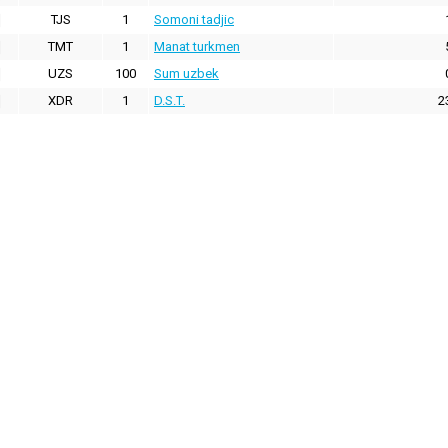
TJS
1
Somoni tadjic
TMT
1
Manat turkmen
UZS
100
Sum uzbek
XDR
1
D.S.T.
2