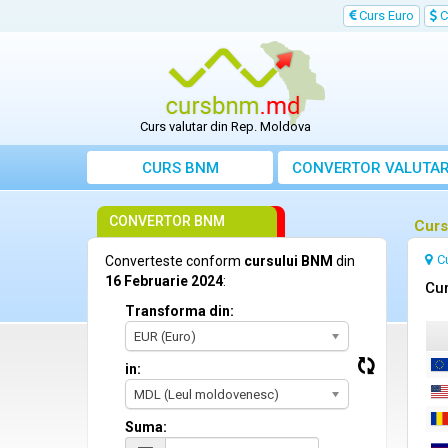
Curs Euro
C
Curs valutar din Rep. Moldova
CURS BNM
CONVERTOR VALUTA
CONVERTOR BNM
Curs
C
Converteste conform
cursului BNM
din
16 Februarie 2024
:
Cur
Transforma din:
EUR (Euro)
in:
MDL (Leul moldovenesc)
Suma: