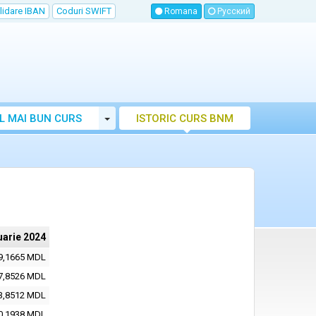
lidare IBAN
Coduri SWIFT
Romana
Русский
Toggle Dropdown
L MAI BUN CURS
ISTORIC CURS BNM
LUTAR MOLDOVA
uarie 2024
9,1665 MDL
7,8526 MDL
3,8512 MDL
0,1938 MDL