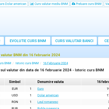
urs Dolar american
Curs valutar mediu BNM
Preluare curs BNM
Va
R
EVOLUTIE CURS BNM
CURS
VALUTAR
BANCI
CE
VA
 valutar BNM din 16 februarie 2024
urs BNM
Istoric curs BNM
16 Februarie 2024
sul valutar din data de 16 februarie 2024 - Istoric curs BNM
Simbol
Denumire valuta
16 febr
EUR
1
Euro
1
USD
1
Dolar american
1
RON
1
Leul romanesc
RUB
1
Rubla ruseasca