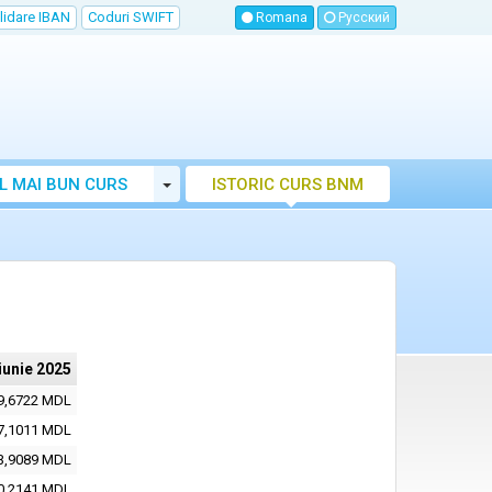
lidare IBAN
Coduri SWIFT
Romana
Русский
Toggle Dropdown
L MAI BUN CURS
ISTORIC CURS BNM
LUTAR MOLDOVA
iunie 2025
9,6722 MDL
7,1011 MDL
3,9089 MDL
0,2141 MDL