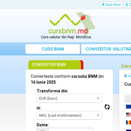
Curs Euro
C
Curs valutar din Rep. Moldova
CURS BNM
CONVERTOR VALUTA
CONVERTOR BNM
Curs
C
Converteste conform
cursului BNM
din
16 Iunie 2025
:
Cur
Transforma din:
EUR (Euro)
in:
MDL (Leul moldovenesc)
Suma: