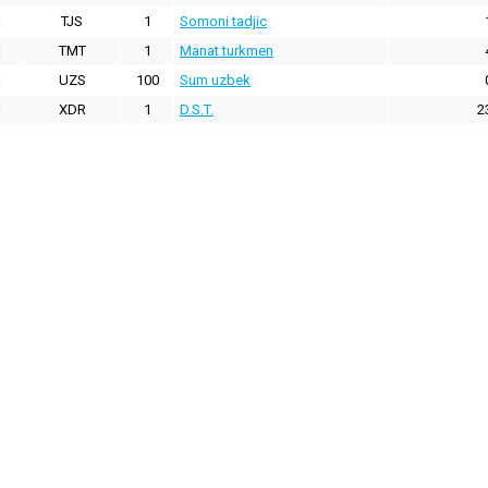
TJS
1
Somoni tadjic
TMT
1
Manat turkmen
UZS
100
Sum uzbek
XDR
1
D.S.T.
2