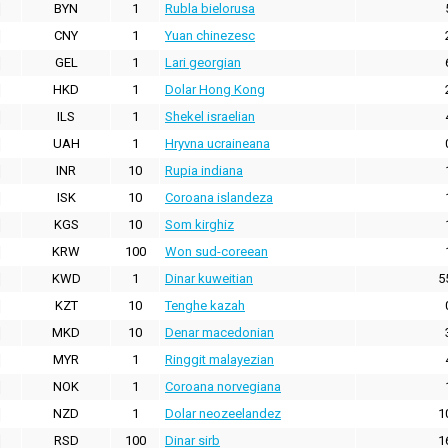
BYN
1
Rubla bielorusa
CNY
1
Yuan chinezesc
GEL
1
Lari georgian
HKD
1
Dolar Hong Kong
ILS
1
Shekel israelian
UAH
1
Hryvna ucraineana
INR
10
Rupia indiana
ISK
10
Coroana islandeza
KGS
10
Som kirghiz
KRW
100
Won sud-coreean
KWD
1
Dinar kuweitian
5
KZT
10
Tenghe kazah
MKD
10
Denar macedonian
MYR
1
Ringgit malayezian
NOK
1
Coroana norvegiana
NZD
1
Dolar neozeelandez
1
RSD
100
Dinar sirb
1