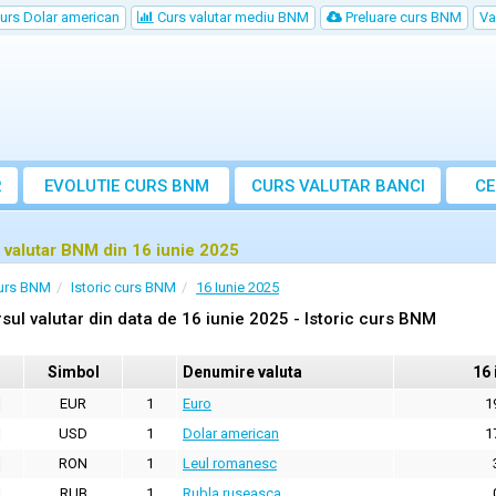
urs Dolar american
Curs valutar mediu BNM
Preluare curs BNM
Va
R
EVOLUTIE CURS BNM
CURS
VALUTAR
BANCI
CE
VA
 valutar BNM din 16 iunie 2025
urs BNM
Istoric curs BNM
16 Iunie 2025
sul valutar din data de 16 iunie 2025 - Istoric curs BNM
Simbol
Denumire valuta
16 
EUR
1
Euro
1
USD
1
Dolar american
1
RON
1
Leul romanesc
RUB
1
Rubla ruseasca