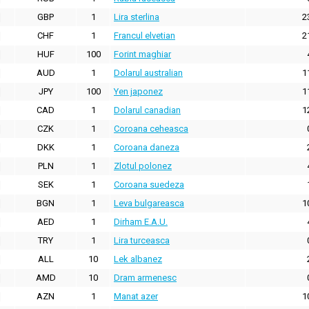
GBP
1
Lira sterlina
2
CHF
1
Francul elvetian
2
HUF
100
Forint maghiar
AUD
1
Dolarul australian
1
JPY
100
Yen japonez
1
CAD
1
Dolarul canadian
1
CZK
1
Coroana ceheasca
DKK
1
Coroana daneza
PLN
1
Zlotul polonez
SEK
1
Coroana suedeza
BGN
1
Leva bulgareasca
1
AED
1
Dirham E.A.U.
TRY
1
Lira turceasca
ALL
10
Lek albanez
AMD
10
Dram armenesc
AZN
1
Manat azer
1