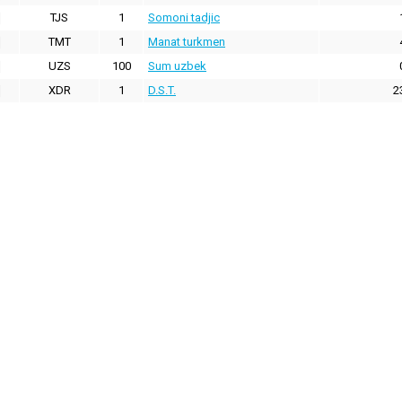
TJS
1
Somoni tadjic
TMT
1
Manat turkmen
UZS
100
Sum uzbek
XDR
1
D.S.T.
2