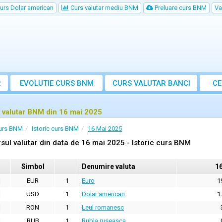
urs Dolar american
Curs valutar mediu BNM
Preluare curs BNM
Va
R
EVOLUTIE CURS BNM
CURS
VALUTAR
BANCI
CE
VA
 valutar BNM din 16 mai 2025
urs BNM
Istoric curs BNM
16 Mai 2025
sul valutar din data de 16 mai 2025 - Istoric curs BNM
Simbol
Denumire valuta
1
EUR
1
Euro
1
USD
1
Dolar american
1
RON
1
Leul romanesc
RUB
1
Rubla ruseasca