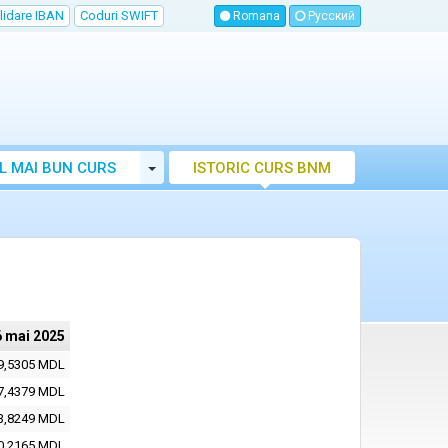
lidare IBAN
Coduri SWIFT
Romana
Русский
Toggle Dropdown
L MAI BUN CURS
ISTORIC CURS BNM
LUTAR MOLDOVA
6 mai 2025
9,5305 MDL
7,4379 MDL
3,8249 MDL
0,2165 MDL