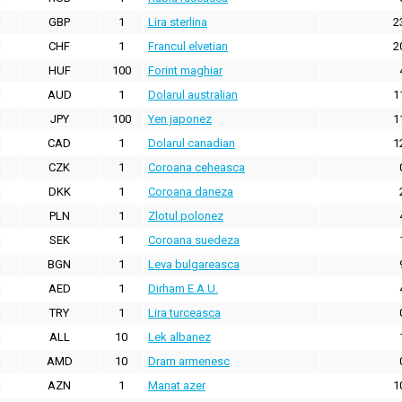
GBP
1
Lira sterlina
2
CHF
1
Francul elvetian
2
HUF
100
Forint maghiar
AUD
1
Dolarul australian
1
JPY
100
Yen japonez
1
CAD
1
Dolarul canadian
1
CZK
1
Coroana ceheasca
DKK
1
Coroana daneza
PLN
1
Zlotul polonez
SEK
1
Coroana suedeza
BGN
1
Leva bulgareasca
AED
1
Dirham E.A.U.
TRY
1
Lira turceasca
ALL
10
Lek albanez
AMD
10
Dram armenesc
AZN
1
Manat azer
1