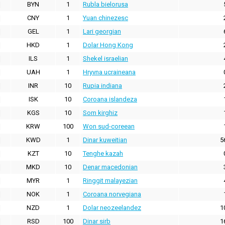
BYN
1
Rubla bielorusa
CNY
1
Yuan chinezesc
GEL
1
Lari georgian
HKD
1
Dolar Hong Kong
ILS
1
Shekel israelian
UAH
1
Hryvna ucraineana
INR
10
Rupia indiana
ISK
10
Coroana islandeza
KGS
10
Som kirghiz
KRW
100
Won sud-coreean
KWD
1
Dinar kuweitian
5
KZT
10
Tenghe kazah
MKD
10
Denar macedonian
MYR
1
Ringgit malayezian
NOK
1
Coroana norvegiana
NZD
1
Dolar neozeelandez
1
RSD
100
Dinar sirb
1