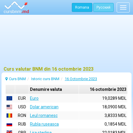
Romana
Русский
Togg
navig
Curs valutar BNM din 16 octombrie 2023
Curs BNM
Istoric curs BNM
16 Octombrie 2023
Denumire valuta
16 octombrie 2023
EUR
Euro
19,0289 MDL
USD
Dolar american
18,0900 MDL
RON
Leul romanesc
3,8333 MDL
RUB
Rubla ruseasca
0,1854 MDL
GBP
Lira sterlina
22,0183 MDL