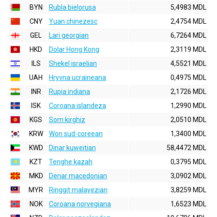
BYN
Rubla bielorusa
5,4983 MDL
CNY
Yuan chinezesc
2,4754 MDL
GEL
Lari georgian
6,7264 MDL
HKD
Dolar Hong Kong
2,3119 MDL
ILS
Shekel israelian
4,5521 MDL
UAH
Hryvna ucraineana
0,4975 MDL
INR
Rupia indiana
2,1726 MDL
ISK
Coroana islandeza
1,2990 MDL
KGS
Som kirghiz
2,0510 MDL
KRW
Won sud-coreean
1,3400 MDL
KWD
Dinar kuweitian
58,4472 MDL
KZT
Tenghe kazah
0,3795 MDL
MKD
Denar macedonian
3,0902 MDL
MYR
Ringgit malayezian
3,8259 MDL
NOK
Coroana norvegiana
1,6523 MDL