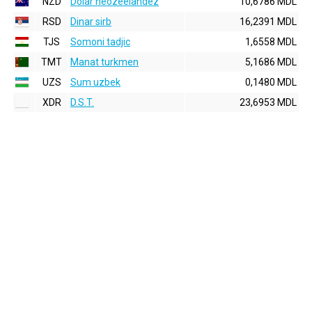
NZD
Dolar neozeelandez
10,6786 MDL
RSD
Dinar sirb
16,2391 MDL
TJS
Somoni tadjic
1,6558 MDL
TMT
Manat turkmen
5,1686 MDL
UZS
Sum uzbek
0,1480 MDL
XDR
D.S.T.
23,6953 MDL