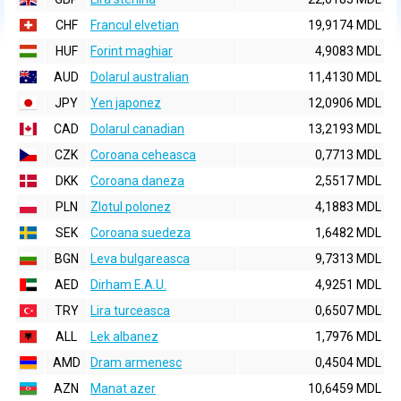
CHF
Francul elvetian
19,9174 MDL
HUF
Forint maghiar
4,9083 MDL
AUD
Dolarul australian
11,4130 MDL
JPY
Yen japonez
12,0906 MDL
CAD
Dolarul canadian
13,2193 MDL
CZK
Coroana ceheasca
0,7713 MDL
DKK
Coroana daneza
2,5517 MDL
PLN
Zlotul polonez
4,1883 MDL
SEK
Coroana suedeza
1,6482 MDL
BGN
Leva bulgareasca
9,7313 MDL
AED
Dirham E.A.U.
4,9251 MDL
TRY
Lira turceasca
0,6507 MDL
ALL
Lek albanez
1,7976 MDL
AMD
Dram armenesc
0,4504 MDL
AZN
Manat azer
10,6459 MDL