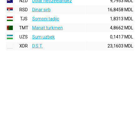
NZD
Dolar neozeelandez
9,7953 MDL
RSD
Dinar sirb
16,8458 MDL
TJS
Somoni tadjic
1,8313 MDL
TMT
Manat turkmen
4,8662 MDL
UZS
Sum uzbek
0,1417 MDL
XDR
D.S.T.
23,1603 MDL