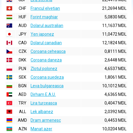
CHF
Francul elvetian
21,2694 MDL
HUF
Forint maghiar
5,0830 MDL
AUD
Dolarul australian
11,1637 MDL
JPY
Yen japonez
11,0472 MDL
CAD
Dolarul canadian
12,1824 MDL
CZK
Coroana ceheasca
0,8111 MDL
DKK
Coroana daneza
2,6448 MDL
PLN
Zlotul polonez
4,6537 MDL
SEK
Coroana suedeza
1,8061 MDL
BGN
Leva bulgareasca
10,1012 MDL
AED
Dirham E.A.U.
4,6365 MDL
TRY
Lira turceasca
0,4047 MDL
ALL
Lek albanez
2,0392 MDL
AMD
Dram armenesc
0,4453 MDL
AZN
Manat azer
10,0204 MDL