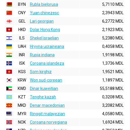
BYN
Rubla bielorusa
5,7110 MDL
CNY
Yuan chinezesc
2,3943 MDL
GEL
Lari georgian
6,2772 MDL
HKD
Dolar Hong Kong
2,1923 MDL
ILS
Shekel israelian
5,2380 MDL
UAH
Hryvna ucraineana
0,4058 MDL
INR
Rupia indiana
1,9198 MDL
ISK
Coroana islandeza
1,3736 MDL
KGS
Som kirghiz
1,9521 MDL
KRW
Won sud-coreean
1,1897 MDL
KWD
Dinar kuweitian
55,5188 MDL
KZT
Tenghe kazah
0,3208 MDL
MKD
Denar macedonian
3,2082 MDL
MYR
Ringgit malayezian
4,0580 MDL
NOK
Coroana norvegiana
1,6924 MDL