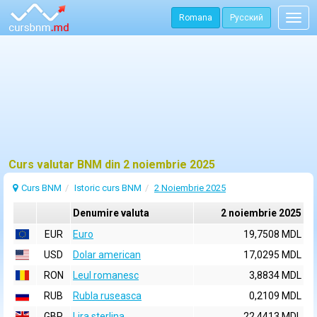
Romana
Русский
Togg
navig
Curs valutar BNM din 2 noiembrie 2025
Curs BNM
Istoric curs BNM
2 Noiembrie 2025
Denumire valuta
2 noiembrie 2025
EUR
Euro
19,7508 MDL
USD
Dolar american
17,0295 MDL
RON
Leul romanesc
3,8834 MDL
RUB
Rubla ruseasca
0,2109 MDL
GBP
Lira sterlina
22,4413 MDL