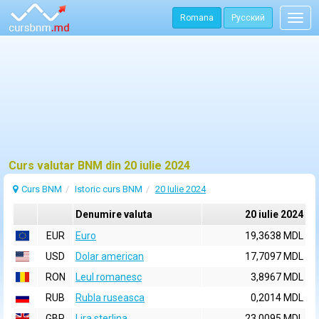
Romana
Русский
Togg
navig
Curs valutar BNM din 20 iulie 2024
Curs BNM
Istoric curs BNM
20 Iulie 2024
Denumire valuta
20 iulie 2024
EUR
Euro
19,3638 MDL
USD
Dolar american
17,7097 MDL
RON
Leul romanesc
3,8967 MDL
RUB
Rubla ruseasca
0,2014 MDL
GBP
Lira sterlina
23,0095 MDL