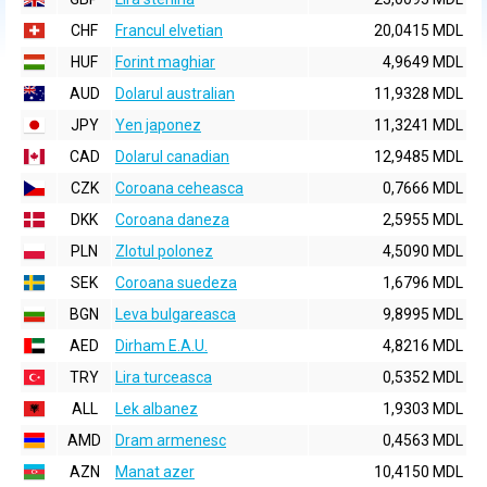
CHF
Francul elvetian
20,0415 MDL
HUF
Forint maghiar
4,9649 MDL
AUD
Dolarul australian
11,9328 MDL
JPY
Yen japonez
11,3241 MDL
CAD
Dolarul canadian
12,9485 MDL
CZK
Coroana ceheasca
0,7666 MDL
DKK
Coroana daneza
2,5955 MDL
PLN
Zlotul polonez
4,5090 MDL
SEK
Coroana suedeza
1,6796 MDL
BGN
Leva bulgareasca
9,8995 MDL
AED
Dirham E.A.U.
4,8216 MDL
TRY
Lira turceasca
0,5352 MDL
ALL
Lek albanez
1,9303 MDL
AMD
Dram armenesc
0,4563 MDL
AZN
Manat azer
10,4150 MDL