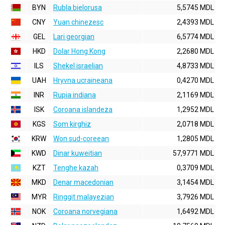
BYN
Rubla bielorusa
5,5745 MDL
CNY
Yuan chinezesc
2,4393 MDL
GEL
Lari georgian
6,5774 MDL
HKD
Dolar Hong Kong
2,2680 MDL
ILS
Shekel israelian
4,8733 MDL
UAH
Hryvna ucraineana
0,4270 MDL
INR
Rupia indiana
2,1169 MDL
ISK
Coroana islandeza
1,2952 MDL
KGS
Som kirghiz
2,0718 MDL
KRW
Won sud-coreean
1,2805 MDL
KWD
Dinar kuweitian
57,9771 MDL
KZT
Tenghe kazah
0,3709 MDL
MKD
Denar macedonian
3,1454 MDL
MYR
Ringgit malayezian
3,7926 MDL
NOK
Coroana norvegiana
1,6492 MDL