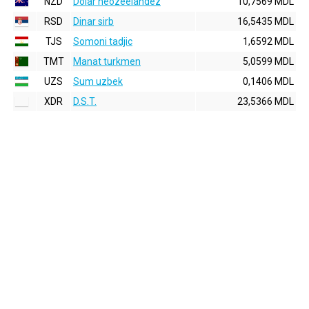
NZD
Dolar neozeelandez
10,7569 MDL
RSD
Dinar sirb
16,5435 MDL
TJS
Somoni tadjic
1,6592 MDL
TMT
Manat turkmen
5,0599 MDL
UZS
Sum uzbek
0,1406 MDL
XDR
D.S.T.
23,5366 MDL