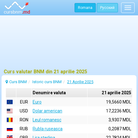
Romana
Русский
Togg
navig
Curs valutar BNM din 21 aprilie 2025
Curs BNM
Istoric curs BNM
21 Aprilie 2025
Denumire valuta
21 aprilie 2025
EUR
Euro
19,5660 MDL
USD
Dolar american
17,2236 MDL
RON
Leul romanesc
3,9307 MDL
RUB
Rubla ruseasca
0,2087 MDL
GBP
Lira sterlina
22,7824 MDL