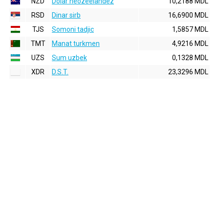
NZD
Dolar neozeelandez
10,2188 MDL
RSD
Dinar sirb
16,6900 MDL
TJS
Somoni tadjic
1,5857 MDL
TMT
Manat turkmen
4,9216 MDL
UZS
Sum uzbek
0,1328 MDL
XDR
D.S.T.
23,3296 MDL