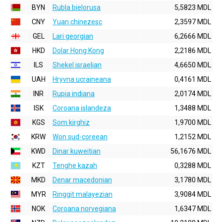
BYN
Rubla bielorusa
5,5823 MDL
CNY
Yuan chinezesc
2,3597 MDL
GEL
Lari georgian
6,2666 MDL
HKD
Dolar Hong Kong
2,2186 MDL
ILS
Shekel israelian
4,6650 MDL
UAH
Hryvna ucraineana
0,4161 MDL
INR
Rupia indiana
2,0174 MDL
ISK
Coroana islandeza
1,3488 MDL
KGS
Som kirghiz
1,9700 MDL
KRW
Won sud-coreean
1,2152 MDL
KWD
Dinar kuweitian
56,1676 MDL
KZT
Tenghe kazah
0,3288 MDL
MKD
Denar macedonian
3,1780 MDL
MYR
Ringgit malayezian
3,9084 MDL
NOK
Coroana norvegiana
1,6347 MDL