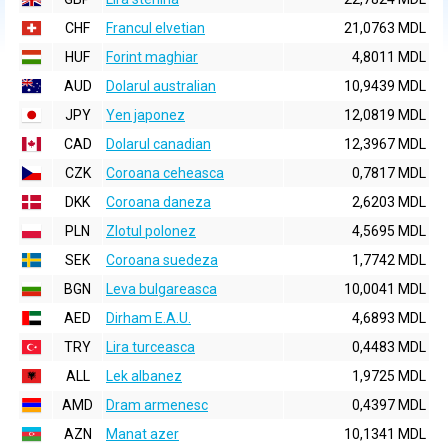
CHF
Francul elvetian
21,0763 MDL
HUF
Forint maghiar
4,8011 MDL
AUD
Dolarul australian
10,9439 MDL
JPY
Yen japonez
12,0819 MDL
CAD
Dolarul canadian
12,3967 MDL
CZK
Coroana ceheasca
0,7817 MDL
DKK
Coroana daneza
2,6203 MDL
PLN
Zlotul polonez
4,5695 MDL
SEK
Coroana suedeza
1,7742 MDL
BGN
Leva bulgareasca
10,0041 MDL
AED
Dirham E.A.U.
4,6893 MDL
TRY
Lira turceasca
0,4483 MDL
ALL
Lek albanez
1,9725 MDL
AMD
Dram armenesc
0,4397 MDL
AZN
Manat azer
10,1341 MDL