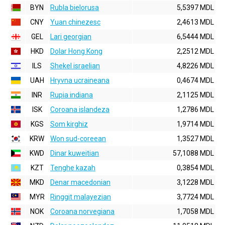
BYN
Rubla bielorusa
5,5397 MDL
CNY
Yuan chinezesc
2,4613 MDL
GEL
Lari georgian
6,5444 MDL
HKD
Dolar Hong Kong
2,2512 MDL
ILS
Shekel israelian
4,8226 MDL
UAH
Hryvna ucraineana
0,4674 MDL
INR
Rupia indiana
2,1125 MDL
ISK
Coroana islandeza
1,2786 MDL
KGS
Som kirghiz
1,9714 MDL
KRW
Won sud-coreean
1,3527 MDL
KWD
Dinar kuweitian
57,1088 MDL
KZT
Tenghe kazah
0,3854 MDL
MKD
Denar macedonian
3,1228 MDL
MYR
Ringgit malayezian
3,7724 MDL
NOK
Coroana norvegiana
1,7058 MDL