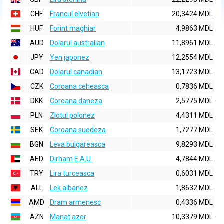
CHF
Francul elvetian
20,3424 MDL
HUF
Forint maghiar
4,9863 MDL
AUD
Dolarul australian
11,8961 MDL
JPY
Yen japonez
12,2554 MDL
CAD
Dolarul canadian
13,1723 MDL
CZK
Coroana ceheasca
0,7836 MDL
DKK
Coroana daneza
2,5775 MDL
PLN
Zlotul polonez
4,4311 MDL
SEK
Coroana suedeza
1,7277 MDL
BGN
Leva bulgareasca
9,8293 MDL
AED
Dirham E.A.U.
4,7844 MDL
TRY
Lira turceasca
0,6031 MDL
ALL
Lek albanez
1,8632 MDL
AMD
Dram armenesc
0,4336 MDL
AZN
Manat azer
10,3379 MDL