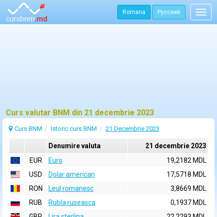
Romana
Русский
Togg
navig
Curs valutar BNM din 21 decembrie 2023
Curs BNM
Istoric curs BNM
21 Decembrie 2023
Denumire valuta
21 decembrie 2023
EUR
Euro
19,2182 MDL
USD
Dolar american
17,5718 MDL
RON
Leul romanesc
3,8669 MDL
RUB
Rubla ruseasca
0,1937 MDL
GBP
Lira sterlina
22,2293 MDL