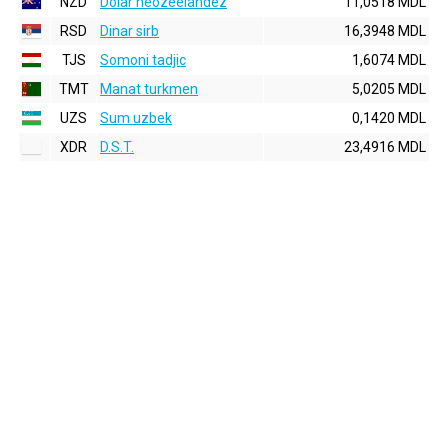
NZD
Dolar neozeelandez
11,0518 MDL
RSD
Dinar sirb
16,3948 MDL
TJS
Somoni tadjic
1,6074 MDL
TMT
Manat turkmen
5,0205 MDL
UZS
Sum uzbek
0,1420 MDL
XDR
D.S.T.
23,4916 MDL