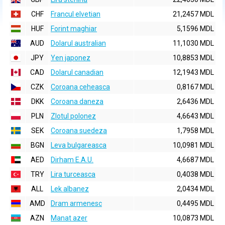
CHF
Francul elvetian
21,2457 MDL
HUF
Forint maghiar
5,1596 MDL
AUD
Dolarul australian
11,1030 MDL
JPY
Yen japonez
10,8853 MDL
CAD
Dolarul canadian
12,1943 MDL
CZK
Coroana ceheasca
0,8167 MDL
DKK
Coroana daneza
2,6436 MDL
PLN
Zlotul polonez
4,6643 MDL
SEK
Coroana suedeza
1,7958 MDL
BGN
Leva bulgareasca
10,0981 MDL
AED
Dirham E.A.U.
4,6687 MDL
TRY
Lira turceasca
0,4038 MDL
ALL
Lek albanez
2,0434 MDL
AMD
Dram armenesc
0,4495 MDL
AZN
Manat azer
10,0873 MDL