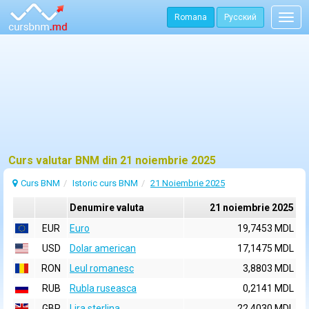
Romana
Русский
Togg
navig
Curs valutar BNM din 21 noiembrie 2025
Curs BNM
Istoric curs BNM
21 Noiembrie 2025
Denumire valuta
21 noiembrie 2025
EUR
Euro
19,7453 MDL
USD
Dolar american
17,1475 MDL
RON
Leul romanesc
3,8803 MDL
RUB
Rubla ruseasca
0,2141 MDL
GBP
Lira sterlina
22,4030 MDL