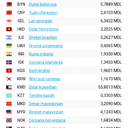
BYN
Rubla bielorusa
5,7889 MDL
CNY
Yuan chinezesc
2,4103 MDL
GEL
Lari georgian
6,3422 MDL
HKD
Dolar Hong Kong
2,2025 MDL
ILS
Shekel israelian
5,2627 MDL
UAH
Hryvna ucraineana
0,4065 MDL
INR
Rupia indiana
1,9330 MDL
ISK
Coroana islandeza
1,3450 MDL
KGS
Som kirghiz
1,9601 MDL
KRW
Won sud-coreean
1,1673 MDL
KWD
Dinar kuweitian
55,8013 MDL
KZT
Tenghe kazah
0,3303 MDL
MKD
Denar macedonian
3,2090 MDL
MYR
Ringgit malayezian
4,1243 MDL
NOK
Coroana norvegiana
1,6834 MDL