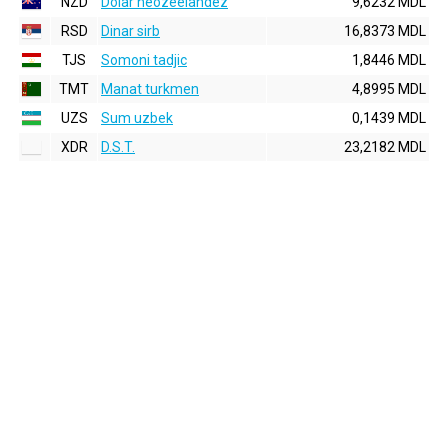
NZD
Dolar neozeelandez
9,6232 MDL
RSD
Dinar sirb
16,8373 MDL
TJS
Somoni tadjic
1,8446 MDL
TMT
Manat turkmen
4,8995 MDL
UZS
Sum uzbek
0,1439 MDL
XDR
D.S.T.
23,2182 MDL