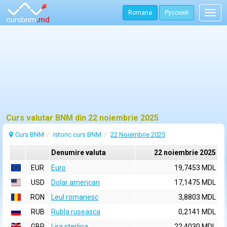
Romana
Русский
Togg
navig
Curs valutar BNM din 22 noiembrie 2025
Curs BNM
Istoric curs BNM
22 Noiembrie 2025
Denumire valuta
22 noiembrie 2025
EUR
Euro
19,7453 MDL
USD
Dolar american
17,1475 MDL
RON
Leul romanesc
3,8803 MDL
RUB
Rubla ruseasca
0,2141 MDL
GBP
Lira sterlina
22,4030 MDL