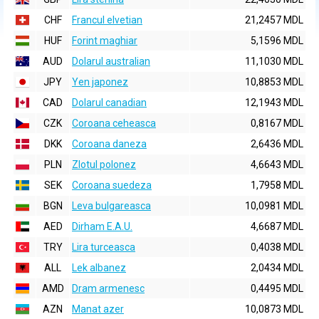
CHF
Francul elvetian
21,2457 MDL
HUF
Forint maghiar
5,1596 MDL
AUD
Dolarul australian
11,1030 MDL
JPY
Yen japonez
10,8853 MDL
CAD
Dolarul canadian
12,1943 MDL
CZK
Coroana ceheasca
0,8167 MDL
DKK
Coroana daneza
2,6436 MDL
PLN
Zlotul polonez
4,6643 MDL
SEK
Coroana suedeza
1,7958 MDL
BGN
Leva bulgareasca
10,0981 MDL
AED
Dirham E.A.U.
4,6687 MDL
TRY
Lira turceasca
0,4038 MDL
ALL
Lek albanez
2,0434 MDL
AMD
Dram armenesc
0,4495 MDL
AZN
Manat azer
10,0873 MDL