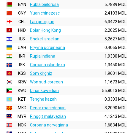
BYN
Rubla bielorusa
5,7889 MDL
CNY
Yuan chinezesc
2,4103 MDL
GEL
Lari georgian
6,3422 MDL
HKD
Dolar Hong Kong
2,2025 MDL
ILS
Shekel israelian
5,2627 MDL
UAH
Hryvna ucraineana
0,4065 MDL
INR
Rupia indiana
1,9330 MDL
ISK
Coroana islandeza
1,3450 MDL
KGS
Som kirghiz
1,9601 MDL
KRW
Won sud-coreean
1,1673 MDL
KWD
Dinar kuweitian
55,8013 MDL
KZT
Tenghe kazah
0,3303 MDL
MKD
Denar macedonian
3,2090 MDL
MYR
Ringgit malayezian
4,1243 MDL
NOK
Coroana norvegiana
1,6834 MDL