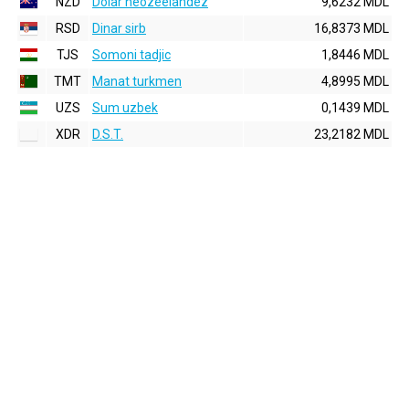
NZD
Dolar neozeelandez
9,6232 MDL
RSD
Dinar sirb
16,8373 MDL
TJS
Somoni tadjic
1,8446 MDL
TMT
Manat turkmen
4,8995 MDL
UZS
Sum uzbek
0,1439 MDL
XDR
D.S.T.
23,2182 MDL