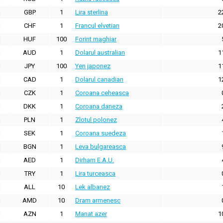
GBP
1
Lira sterlina
2
CHF
1
Francul elvetian
2
HUF
100
Forint maghiar
AUD
1
Dolarul australian
1
JPY
100
Yen japonez
1
CAD
1
Dolarul canadian
1
CZK
1
Coroana ceheasca
DKK
1
Coroana daneza
PLN
1
Zlotul polonez
SEK
1
Coroana suedeza
BGN
1
Leva bulgareasca
AED
1
Dirham E.A.U.
TRY
1
Lira turceasca
ALL
10
Lek albanez
AMD
10
Dram armenesc
AZN
1
Manat azer
1