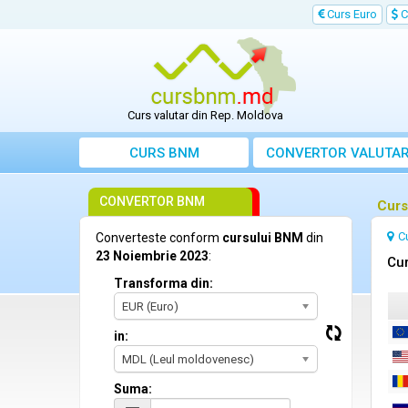
Curs Euro
C
Curs valutar din Rep. Moldova
CURS BNM
CONVERTOR VALUTA
CONVERTOR BNM
Curs
C
Converteste conform
cursului BNM
din
23 Noiembrie 2023
:
Cur
Transforma din:
EUR (Euro)
in:
MDL (Leul moldovenesc)
Suma: