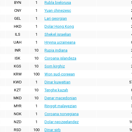
BYN
1
Rubla bielorusa
CNY
1
Yuan chinezesc
GEL
1
Lari georgian
HKD
1
Dolar Hong Kong
ILS
1
Shekel israelian
UAH
1
Hryvna ucraineana
INR
10
Rupia indiana
ISK
10
Coroana islandeza
KGS
10
Som kirghiz
KRW
100
Won sud-coreean
KWD
1
Dinar kuweitian
5
KZT
10
Tenghe kazah
MKD
10
Denar macedonian
MYR
1
Ringgit malayezian
NOK
1
Coroana norvegiana
NZD
1
Dolar neozeelandez
1
RSD
100
Dinar sirb
1