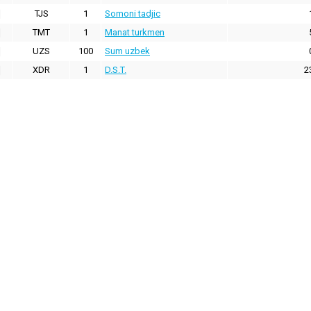
TJS
1
Somoni tadjic
TMT
1
Manat turkmen
UZS
100
Sum uzbek
XDR
1
D.S.T.
2