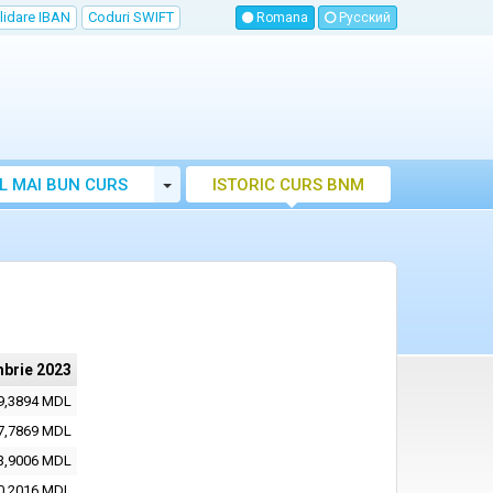
lidare IBAN
Coduri SWIFT
Romana
Русский
Toggle Dropdown
L MAI BUN CURS
ISTORIC CURS BNM
LUTAR MOLDOVA
mbrie 2023
9,3894 MDL
7,7869 MDL
3,9006 MDL
0,2016 MDL