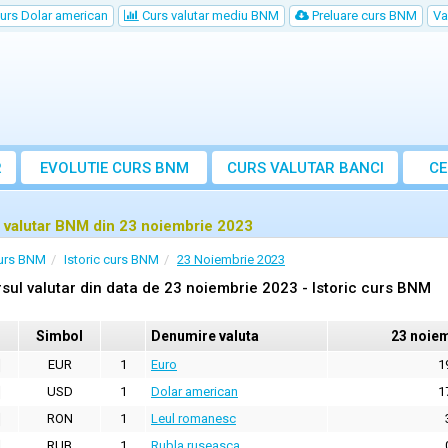
urs Dolar american
Curs valutar mediu BNM
Preluare curs BNM
Va
R
EVOLUTIE CURS BNM
CURS
VALUTAR
BANCI
CE
VA
 valutar BNM din 23 noiembrie 2023
urs BNM
Istoric curs BNM
23 Noiembrie 2023
sul valutar din data de 23 noiembrie 2023 - Istoric curs BNM
Simbol
Denumire valuta
23 noie
EUR
1
Euro
1
USD
1
Dolar american
1
RON
1
Leul romanesc
RUB
1
Rubla ruseasca