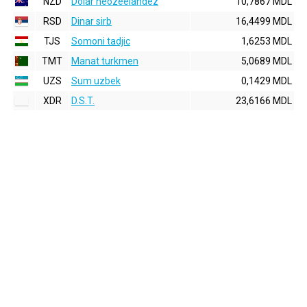
NZD
Dolar neozeelandez
10,7867 MDL
RSD
Dinar sirb
16,4499 MDL
TJS
Somoni tadjic
1,6253 MDL
TMT
Manat turkmen
5,0689 MDL
UZS
Sum uzbek
0,1429 MDL
XDR
D.S.T.
23,6166 MDL