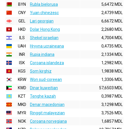
BYN
Rubla bielorusa
5,6472 MDL
CNY
Yuan chinezesc
2,4739 MDL
GEL
Lari georgian
6,6672 MDL
HKD
Dolar Hong Kong
2,2680 MDL
ILS
Shekel israelian
4,7004 MDL
UAH
Hryvna ucraineana
0,4735 MDL
INR
Rupia indiana
2,1334 MDL
ISK
Coroana islandeza
1,2982 MDL
KGS
Som kirghiz
1,9838 MDL
KRW
Won sud-coreean
1,3306 MDL
KWD
Dinar kuweitian
57,6503 MDL
KZT
Tenghe kazah
0,3987 MDL
MKD
Denar macedonian
3,1298 MDL
MYR
Ringgit malayezian
3,7526 MDL
NOK
Coroana norvegiana
1,6857 MDL