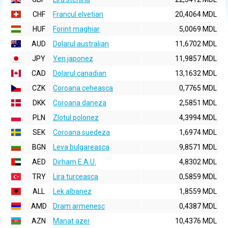
CHF
Francul elvetian
20,4064 MDL
HUF
Forint maghiar
5,0069 MDL
AUD
Dolarul australian
11,6702 MDL
JPY
Yen japonez
11,9857 MDL
CAD
Dolarul canadian
13,1632 MDL
CZK
Coroana ceheasca
0,7765 MDL
DKK
Coroana daneza
2,5851 MDL
PLN
Zlotul polonez
4,3994 MDL
SEK
Coroana suedeza
1,6974 MDL
BGN
Leva bulgareasca
9,8571 MDL
AED
Dirham E.A.U.
4,8302 MDL
TRY
Lira turceasca
0,5859 MDL
ALL
Lek albanez
1,8559 MDL
AMD
Dram armenesc
0,4387 MDL
AZN
Manat azer
10,4376 MDL