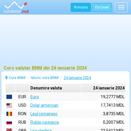
Romana
Русский
Togg
navig
Curs valutar BNM din 24 ianuarie 2024
Curs BNM
Istoric curs BNM
24 Ianuarie 2024
Denumire valuta
24 ianuarie 2024
EUR
Euro
19,2777 MDL
USD
Dolar american
17,7413 MDL
RON
Leul romanesc
3,8735 MDL
RUB
Rubla ruseasca
0,2007 MDL
GBP
Lira sterlina
22,5412 MDL