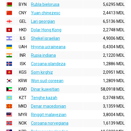
BYN
Rubla bielorusa
5,6295 MDL
CNY
Yuan chinezesc
2,4413 MDL
GEL
Lari georgian
6,5136 MDL
HKD
Dolar Hong Kong
2,2748 MDL
ILS
Shekel israelian
4,9006 MDL
UAH
Hryvna ucraineana
0,4304 MDL
INR
Rupia indiana
2,1220 MDL
ISK
Coroana islandeza
1,2886 MDL
KGS
Som kirghiz
2,0951 MDL
KRW
Won sud-coreean
1,2809 MDL
KWD
Dinar kuweitian
58,0918 MDL
KZT
Tenghe kazah
0,3748 MDL
MKD
Denar macedonian
3,1359 MDL
MYR
Ringgit malayezian
3,8004 MDL
NOK
Coroana norvegiana
1,6139 MDL