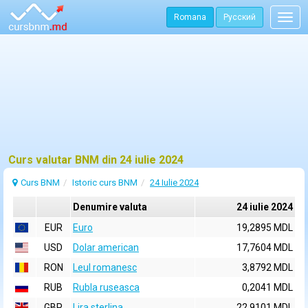
Romana
Русский
Togg
navig
Curs valutar BNM din 24 iulie 2024
Curs BNM
Istoric curs BNM
24 Iulie 2024
Denumire valuta
24 iulie 2024
EUR
Euro
19,2895 MDL
USD
Dolar american
17,7604 MDL
RON
Leul romanesc
3,8792 MDL
RUB
Rubla ruseasca
0,2041 MDL
GBP
Lira sterlina
22,9101 MDL