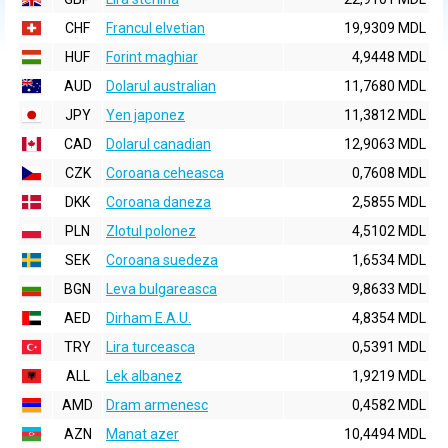
CHF
Francul elvetian
19,9309 MDL
HUF
Forint maghiar
4,9448 MDL
AUD
Dolarul australian
11,7680 MDL
JPY
Yen japonez
11,3812 MDL
CAD
Dolarul canadian
12,9063 MDL
CZK
Coroana ceheasca
0,7608 MDL
DKK
Coroana daneza
2,5855 MDL
PLN
Zlotul polonez
4,5102 MDL
SEK
Coroana suedeza
1,6534 MDL
BGN
Leva bulgareasca
9,8633 MDL
AED
Dirham E.A.U.
4,8354 MDL
TRY
Lira turceasca
0,5391 MDL
ALL
Lek albanez
1,9219 MDL
AMD
Dram armenesc
0,4582 MDL
AZN
Manat azer
10,4494 MDL