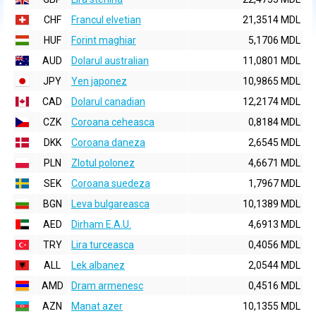
CHF
Francul elvetian
21,3514 MDL
HUF
Forint maghiar
5,1706 MDL
AUD
Dolarul australian
11,0801 MDL
JPY
Yen japonez
10,9865 MDL
CAD
Dolarul canadian
12,2174 MDL
CZK
Coroana ceheasca
0,8184 MDL
DKK
Coroana daneza
2,6545 MDL
PLN
Zlotul polonez
4,6671 MDL
SEK
Coroana suedeza
1,7967 MDL
BGN
Leva bulgareasca
10,1389 MDL
AED
Dirham E.A.U.
4,6913 MDL
TRY
Lira turceasca
0,4056 MDL
ALL
Lek albanez
2,0544 MDL
AMD
Dram armenesc
0,4516 MDL
AZN
Manat azer
10,1355 MDL