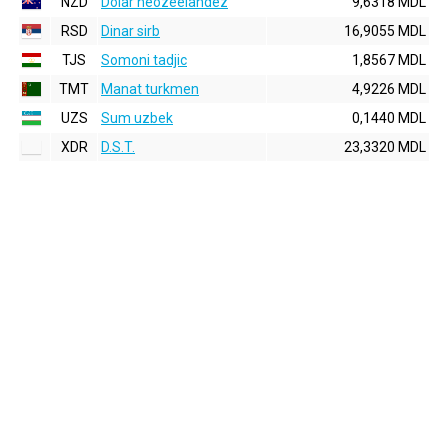
NZD
Dolar neozeelandez
9,6318 MDL
RSD
Dinar sirb
16,9055 MDL
TJS
Somoni tadjic
1,8567 MDL
TMT
Manat turkmen
4,9226 MDL
UZS
Sum uzbek
0,1440 MDL
XDR
D.S.T.
23,3320 MDL