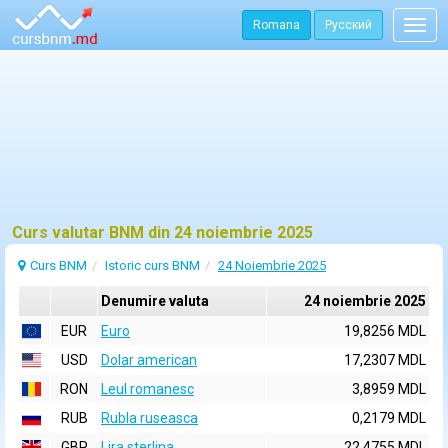
Romana
Русский
Togg
navig
Curs valutar BNM din 24 noiembrie 2025
Curs BNM
Istoric curs BNM
24 Noiembrie 2025
Denumire valuta
24 noiembrie 2025
EUR
Euro
19,8256 MDL
USD
Dolar american
17,2307 MDL
RON
Leul romanesc
3,8959 MDL
RUB
Rubla ruseasca
0,2179 MDL
GBP
Lira sterlina
22,4755 MDL