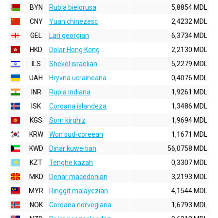
BYN
Rubla bielorusa
5,8854 MDL
CNY
Yuan chinezesc
2,4232 MDL
GEL
Lari georgian
6,3734 MDL
HKD
Dolar Hong Kong
2,2130 MDL
ILS
Shekel israelian
5,2279 MDL
UAH
Hryvna ucraineana
0,4076 MDL
INR
Rupia indiana
1,9261 MDL
ISK
Coroana islandeza
1,3486 MDL
KGS
Som kirghiz
1,9694 MDL
KRW
Won sud-coreean
1,1671 MDL
KWD
Dinar kuweitian
56,0758 MDL
KZT
Tenghe kazah
0,3307 MDL
MKD
Denar macedonian
3,2193 MDL
MYR
Ringgit malayezian
4,1544 MDL
NOK
Coroana norvegiana
1,6793 MDL