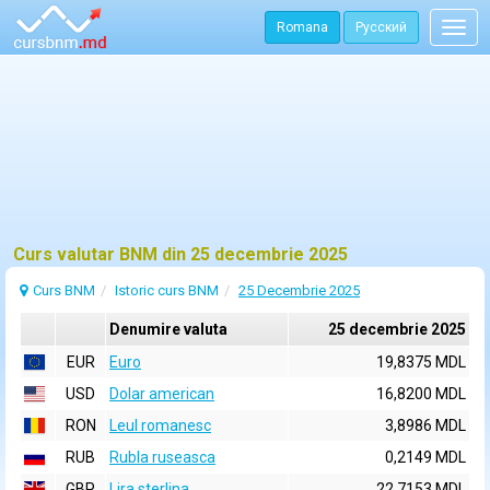
Romana
Русский
Togg
navig
Curs valutar BNM din 25 decembrie 2025
Curs BNM
Istoric curs BNM
25 Decembrie 2025
Denumire valuta
25 decembrie 2025
EUR
Euro
19,8375 MDL
USD
Dolar american
16,8200 MDL
RON
Leul romanesc
3,8986 MDL
RUB
Rubla ruseasca
0,2149 MDL
GBP
Lira sterlina
22,7153 MDL