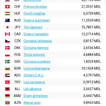
CHF
Francul elvetian
21,3531 MDL
HUF
Forint maghiar
5,0739 MDL
AUD
Dolarul australian
11,2559 MDL
JPY
Yen japonez
10,7851 MDL
CAD
Dolarul canadian
12,2714 MDL
CZK
Coroana ceheasca
0,8157 MDL
DKK
Coroana daneza
2,6556 MDL
PLN
Zlotul polonez
4,6884 MDL
SEK
Coroana suedeza
1,8324 MDL
BGN
Leva bulgareasca
10,1424 MDL
AED
Dirham E.A.U.
4,5797 MDL
TRY
Lira turceasca
0,3912 MDL
ALL
Lek albanez
2,0557 MDL
AMD
Dram armenesc
0,4407 MDL
AZN
Manat azer
9,8943 MDL