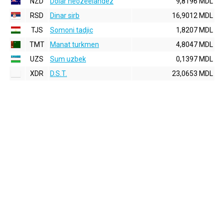
NZD
Dolar neozeelandez
9,8196 MDL
RSD
Dinar sirb
16,9012 MDL
TJS
Somoni tadjic
1,8207 MDL
TMT
Manat turkmen
4,8047 MDL
UZS
Sum uzbek
0,1397 MDL
XDR
D.S.T.
23,0653 MDL