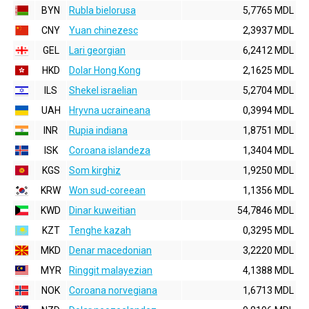
BYN
Rubla bielorusa
5,7765 MDL
CNY
Yuan chinezesc
2,3937 MDL
GEL
Lari georgian
6,2412 MDL
HKD
Dolar Hong Kong
2,1625 MDL
ILS
Shekel israelian
5,2704 MDL
UAH
Hryvna ucraineana
0,3994 MDL
INR
Rupia indiana
1,8751 MDL
ISK
Coroana islandeza
1,3404 MDL
KGS
Som kirghiz
1,9250 MDL
KRW
Won sud-coreean
1,1356 MDL
KWD
Dinar kuweitian
54,7846 MDL
KZT
Tenghe kazah
0,3295 MDL
MKD
Denar macedonian
3,2220 MDL
MYR
Ringgit malayezian
4,1388 MDL
NOK
Coroana norvegiana
1,6713 MDL