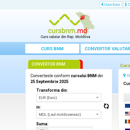
Curs Euro
C
Curs valutar din Rep. Moldova
CURS BNM
CONVERTOR VALUTA
CONVERTOR BNM
Curs
C
Converteste conform
cursului BNM
din
25 Septembrie 2025
:
Cur
Transforma din:
EUR (Euro)
in:
MDL (Leul moldovenesc)
Suma: