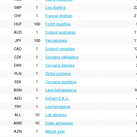
GBP
1
Lira sterlina
2
CHF
1
Francul elvetian
2
HUF
100
Forint maghiar
AUD
1
Dolarul australian
1
JPY
100
Yen japonez
1
CAD
1
Dolarul canadian
1
CZK
1
Coroana ceheasca
DKK
1
Coroana daneza
PLN
1
Zlotul polonez
SEK
1
Coroana suedeza
BGN
1
Leva bulgareasca
1
AED
1
Dirham E.A.U.
TRY
1
Lira turceasca
ALL
10
Lek albanez
AMD
10
Dram armenesc
AZN
1
Manat azer