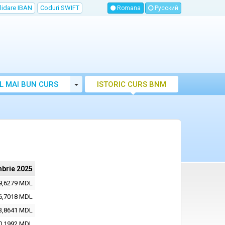
lidare IBAN
Coduri SWIFT
Romana
Русский
Toggle Dropdown
L MAI BUN CURS
ISTORIC CURS BNM
LUTAR MOLDOVA
brie 2025
9,6279 MDL
6,7018 MDL
3,8641 MDL
0,1992 MDL