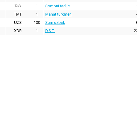
TJS
1
Somoni tadjic
TMT
1
Manat turkmen
UZS
100
Sum uzbek
XDR
1
D.S.T.
2