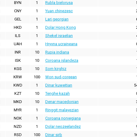
BYN
1
Rubla bielorusa
CNY
1
Yuan chinezesc
GEL
1
Lari georgian
HKD
1
Dolar Hong Kong
ILS
1
Shekel israelian
UAH
1
Hryvna ucraineana
INR
10
Rupia indiana
ISK
10
Coroana islandeza
KGS
10
Som kirghiz
KRW
100
Won sud-coreean
KWD
1
Dinar kuweitian
5
KZT
10
Tenghe kazah
MKD
10
Denar macedonian
MYR
1
Ringgit malayezian
NOK
1
Coroana norvegiana
NZD
1
Dolar neozeelandez
RSD
100
Dinar sirb
1