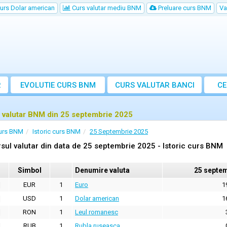
urs Dolar american
Curs valutar mediu BNM
Preluare curs BNM
Va
R
EVOLUTIE CURS BNM
CURS
VALUTAR
BANCI
CE
VA
 valutar BNM din 25 septembrie 2025
urs BNM
Istoric curs BNM
25 Septembrie 2025
sul valutar din data de 25 septembrie 2025 - Istoric curs BNM
Simbol
Denumire valuta
25 septem
EUR
1
Euro
1
USD
1
Dolar american
1
RON
1
Leul romanesc
RUB
1
Rubla ruseasca