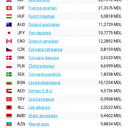
CHF
Francul elvetian
21,3576 MDL
HUF
Forint maghiar
5,0818 MDL
AUD
Dolarul australian
11,2729 MDL
JPY
Yen japonez
10,7775 MDL
CAD
Dolarul canadian
12,2892 MDL
CZK
Coroana ceheasca
0,8159 MDL
DKK
Coroana daneza
2,6520 MDL
PLN
Zlotul polonez
4,6999 MDL
SEK
Coroana suedeza
1,8338 MDL
BGN
Leva bulgareasca
10,1234 MDL
AED
Dirham E.A.U.
4,5736 MDL
TRY
Lira turceasca
0,3908 MDL
ALL
Lek albanez
2,0522 MDL
AMD
Dram armenesc
0,4402 MDL
AZN
Manat azer
9,8834 MDL