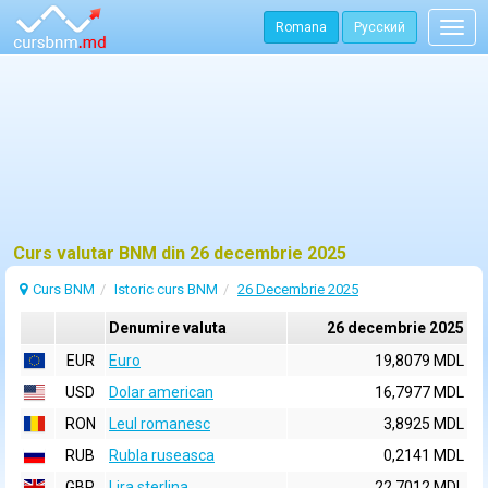
Romana
Русский
Togg
navig
Curs valutar BNM din 26 decembrie 2025
Curs BNM
Istoric curs BNM
26 Decembrie 2025
Denumire valuta
26 decembrie 2025
EUR
Euro
19,8079 MDL
USD
Dolar american
16,7977 MDL
RON
Leul romanesc
3,8925 MDL
RUB
Rubla ruseasca
0,2141 MDL
GBP
Lira sterlina
22,7012 MDL