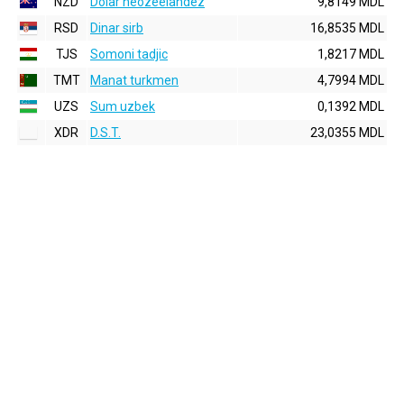
NZD
Dolar neozeelandez
9,8149 MDL
RSD
Dinar sirb
16,8535 MDL
TJS
Somoni tadjic
1,8217 MDL
TMT
Manat turkmen
4,7994 MDL
UZS
Sum uzbek
0,1392 MDL
XDR
D.S.T.
23,0355 MDL