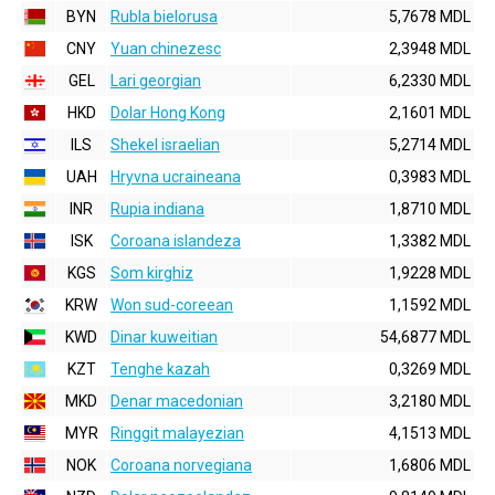
BYN
Rubla bielorusa
5,7678 MDL
CNY
Yuan chinezesc
2,3948 MDL
GEL
Lari georgian
6,2330 MDL
HKD
Dolar Hong Kong
2,1601 MDL
ILS
Shekel israelian
5,2714 MDL
UAH
Hryvna ucraineana
0,3983 MDL
INR
Rupia indiana
1,8710 MDL
ISK
Coroana islandeza
1,3382 MDL
KGS
Som kirghiz
1,9228 MDL
KRW
Won sud-coreean
1,1592 MDL
KWD
Dinar kuweitian
54,6877 MDL
KZT
Tenghe kazah
0,3269 MDL
MKD
Denar macedonian
3,2180 MDL
MYR
Ringgit malayezian
4,1513 MDL
NOK
Coroana norvegiana
1,6806 MDL