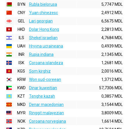
BYN
Rubla bielorusa
5,7747 MDL
CNY
Yuan chinezesc
2,4912 MDL
GEL
Lari georgian
6,5675 MDL
HKD
Dolar Hong Kong
2,2813 MDL
ILS
Shekel israelian
4,7684 MDL
UAH
Hryvna ucraineana
0,4939 MDL
INR
Rupia indiana
2,1345 MDL
ISK
Coroana islandeza
1,2681 MDL
KGS
Som kirghiz
2,0016 MDL
KRW
Won sud-coreean
1,3712 MDL
KWD
Dinar kuweitian
57,7306 MDL
KZT
Tenghe kazah
0,3857 MDL
MKD
Denar macedonian
3,1544 MDL
MYR
Ringgit malayezian
3,8009 MDL
NOK
Coroana norvegiana
1,6614 MDL