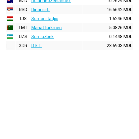
NZD
Dolar neozeelandez
10,7624 MDL
RSD
Dinar sirb
16,5642 MDL
TJS
Somoni tadjic
1,6246 MDL
TMT
Manat turkmen
5,0826 MDL
UZS
Sum uzbek
0,1448 MDL
XDR
D.S.T.
23,6903 MDL