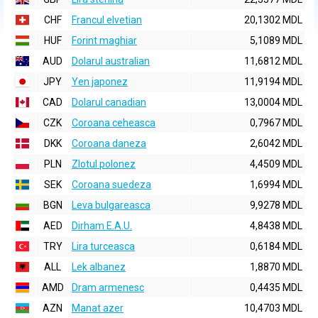
CHF
Francul elvetian
20,1302 MDL
HUF
Forint maghiar
5,1089 MDL
AUD
Dolarul australian
11,6812 MDL
JPY
Yen japonez
11,9194 MDL
CAD
Dolarul canadian
13,0004 MDL
CZK
Coroana ceheasca
0,7967 MDL
DKK
Coroana daneza
2,6042 MDL
PLN
Zlotul polonez
4,4509 MDL
SEK
Coroana suedeza
1,6994 MDL
BGN
Leva bulgareasca
9,9278 MDL
AED
Dirham E.A.U.
4,8438 MDL
TRY
Lira turceasca
0,6184 MDL
ALL
Lek albanez
1,8870 MDL
AMD
Dram armenesc
0,4435 MDL
AZN
Manat azer
10,4703 MDL