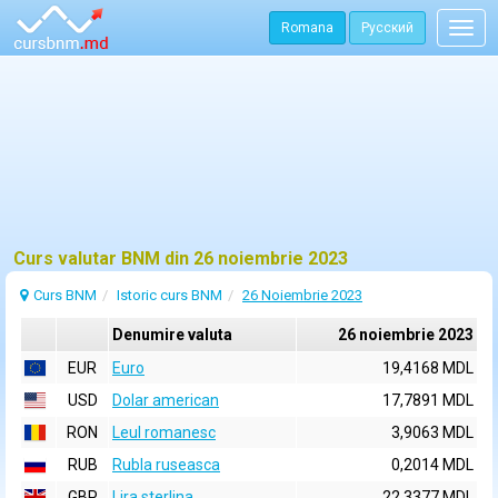
Romana
Русский
Togg
navig
Curs valutar BNM din 26 noiembrie 2023
Curs BNM
Istoric curs BNM
26 Noiembrie 2023
Denumire valuta
26 noiembrie 2023
EUR
Euro
19,4168 MDL
USD
Dolar american
17,7891 MDL
RON
Leul romanesc
3,9063 MDL
RUB
Rubla ruseasca
0,2014 MDL
GBP
Lira sterlina
22,3377 MDL