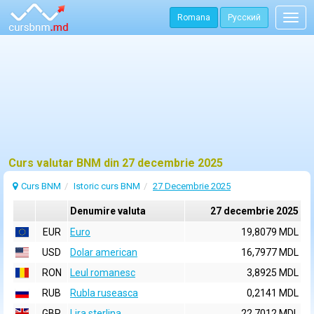
Romana
Русский
Togg
navig
Curs valutar BNM din 27 decembrie 2025
Curs BNM
Istoric curs BNM
27 Decembrie 2025
Denumire valuta
27 decembrie 2025
EUR
Euro
19,8079 MDL
USD
Dolar american
16,7977 MDL
RON
Leul romanesc
3,8925 MDL
RUB
Rubla ruseasca
0,2141 MDL
GBP
Lira sterlina
22,7012 MDL