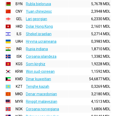
BYN
Rubla bielorusa
5,7678 MDL
CNY
Yuan chinezesc
2,3948 MDL
GEL
Lari georgian
6,2330 MDL
HKD
Dolar Hong Kong
2,1601 MDL
ILS
Shekel israelian
5,2714 MDL
UAH
Hryvna ucraineana
0,3983 MDL
INR
Rupia indiana
1,8710 MDL
ISK
Coroana islandeza
1,3382 MDL
KGS
Som kirghiz
1,9228 MDL
KRW
Won sud-coreean
1,1592 MDL
KWD
Dinar kuweitian
54,6877 MDL
KZT
Tenghe kazah
0,3269 MDL
MKD
Denar macedonian
3,2180 MDL
MYR
Ringgit malayezian
4,1513 MDL
NOK
Coroana norvegiana
1,6806 MDL