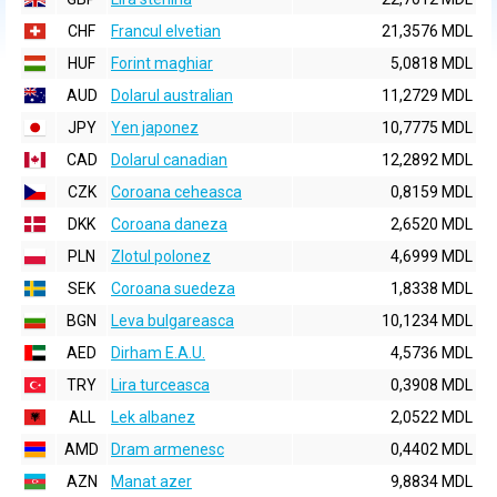
CHF
Francul elvetian
21,3576 MDL
HUF
Forint maghiar
5,0818 MDL
AUD
Dolarul australian
11,2729 MDL
JPY
Yen japonez
10,7775 MDL
CAD
Dolarul canadian
12,2892 MDL
CZK
Coroana ceheasca
0,8159 MDL
DKK
Coroana daneza
2,6520 MDL
PLN
Zlotul polonez
4,6999 MDL
SEK
Coroana suedeza
1,8338 MDL
BGN
Leva bulgareasca
10,1234 MDL
AED
Dirham E.A.U.
4,5736 MDL
TRY
Lira turceasca
0,3908 MDL
ALL
Lek albanez
2,0522 MDL
AMD
Dram armenesc
0,4402 MDL
AZN
Manat azer
9,8834 MDL