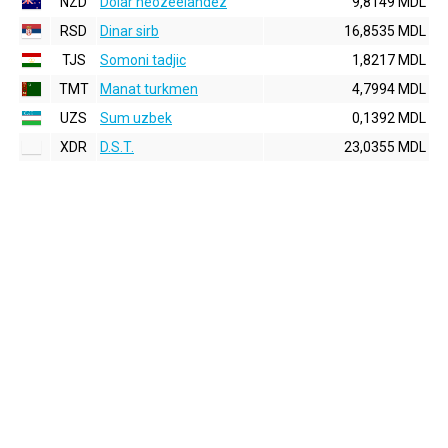
NZD
Dolar neozeelandez
9,8149 MDL
RSD
Dinar sirb
16,8535 MDL
TJS
Somoni tadjic
1,8217 MDL
TMT
Manat turkmen
4,7994 MDL
UZS
Sum uzbek
0,1392 MDL
XDR
D.S.T.
23,0355 MDL