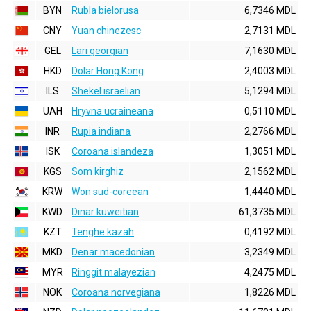
BYN
Rubla bielorusa
6,7346 MDL
CNY
Yuan chinezesc
2,7131 MDL
GEL
Lari georgian
7,1630 MDL
HKD
Dolar Hong Kong
2,4003 MDL
ILS
Shekel israelian
5,1294 MDL
UAH
Hryvna ucraineana
0,5110 MDL
INR
Rupia indiana
2,2766 MDL
ISK
Coroana islandeza
1,3051 MDL
KGS
Som kirghiz
2,1562 MDL
KRW
Won sud-coreean
1,4440 MDL
KWD
Dinar kuweitian
61,3735 MDL
KZT
Tenghe kazah
0,4192 MDL
MKD
Denar macedonian
3,2349 MDL
MYR
Ringgit malayezian
4,2475 MDL
NOK
Coroana norvegiana
1,8226 MDL