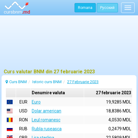
Romana
Русский
Togg
navig
Curs valutar BNM din 27 februarie 2023
Curs BNM
Istoric curs BNM
27 Februarie 2023
Denumire valuta
27 februarie 2023
EUR
Euro
19,9285 MDL
USD
Dolar american
18,8386 MDL
RON
Leul romanesc
4,0530 MDL
RUB
Rubla ruseasca
0,2479 MDL
GBP
Lira sterlina
22,5809 MDL