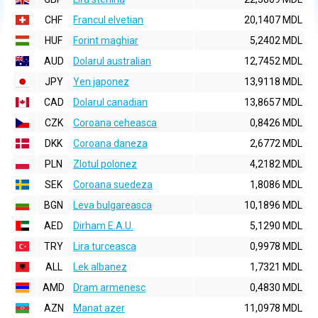
CHF
Francul elvetian
20,1407 MDL
HUF
Forint maghiar
5,2402 MDL
AUD
Dolarul australian
12,7452 MDL
JPY
Yen japonez
13,9118 MDL
CAD
Dolarul canadian
13,8657 MDL
CZK
Coroana ceheasca
0,8426 MDL
DKK
Coroana daneza
2,6772 MDL
PLN
Zlotul polonez
4,2182 MDL
SEK
Coroana suedeza
1,8086 MDL
BGN
Leva bulgareasca
10,1896 MDL
AED
Dirham E.A.U.
5,1290 MDL
TRY
Lira turceasca
0,9978 MDL
ALL
Lek albanez
1,7321 MDL
AMD
Dram armenesc
0,4830 MDL
AZN
Manat azer
11,0978 MDL