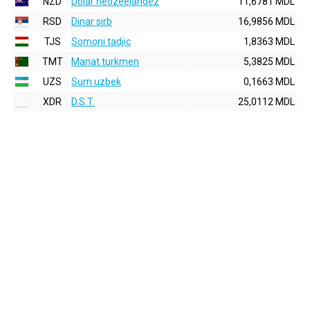
NZD
Dolar neozeelandez
11,6781 MDL
RSD
Dinar sirb
16,9856 MDL
TJS
Somoni tadjic
1,8363 MDL
TMT
Manat turkmen
5,3825 MDL
UZS
Sum uzbek
0,1663 MDL
XDR
D.S.T.
25,0112 MDL