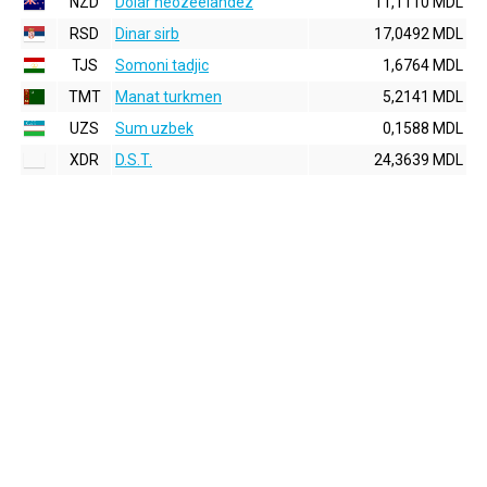
NZD
Dolar neozeelandez
11,1110 MDL
RSD
Dinar sirb
17,0492 MDL
TJS
Somoni tadjic
1,6764 MDL
TMT
Manat turkmen
5,2141 MDL
UZS
Sum uzbek
0,1588 MDL
XDR
D.S.T.
24,3639 MDL