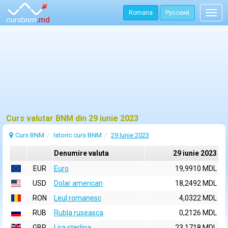
Romana
Русский
Togg
navig
Curs valutar BNM din 29 iunie 2023
Curs BNM
Istoric curs BNM
29 Iunie 2023
Denumire valuta
29 iunie 2023
EUR
Euro
19,9910 MDL
USD
Dolar american
18,2492 MDL
RON
Leul romanesc
4,0322 MDL
RUB
Rubla ruseasca
0,2126 MDL
GBP
Lira sterlina
23,1718 MDL