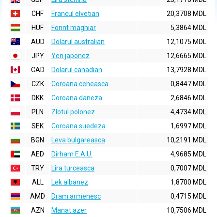
CHF
Francul elvetian
20,3708 MDL
HUF
Forint maghiar
5,3864 MDL
AUD
Dolarul australian
12,1075 MDL
JPY
Yen japonez
12,6665 MDL
CAD
Dolarul canadian
13,7928 MDL
CZK
Coroana ceheasca
0,8447 MDL
DKK
Coroana daneza
2,6846 MDL
PLN
Zlotul polonez
4,4734 MDL
SEK
Coroana suedeza
1,6997 MDL
BGN
Leva bulgareasca
10,2191 MDL
AED
Dirham E.A.U.
4,9685 MDL
TRY
Lira turceasca
0,7007 MDL
ALL
Lek albanez
1,8700 MDL
AMD
Dram armenesc
0,4715 MDL
AZN
Manat azer
10,7506 MDL