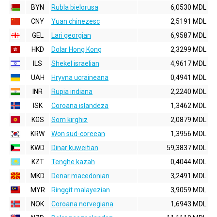
BYN
Rubla bielorusa
6,0530 MDL
CNY
Yuan chinezesc
2,5191 MDL
GEL
Lari georgian
6,9587 MDL
HKD
Dolar Hong Kong
2,3299 MDL
ILS
Shekel israelian
4,9617 MDL
UAH
Hryvna ucraineana
0,4941 MDL
INR
Rupia indiana
2,2240 MDL
ISK
Coroana islandeza
1,3462 MDL
KGS
Som kirghiz
2,0879 MDL
KRW
Won sud-coreean
1,3956 MDL
KWD
Dinar kuweitian
59,3837 MDL
KZT
Tenghe kazah
0,4044 MDL
MKD
Denar macedonian
3,2491 MDL
MYR
Ringgit malayezian
3,9059 MDL
NOK
Coroana norvegiana
1,6943 MDL