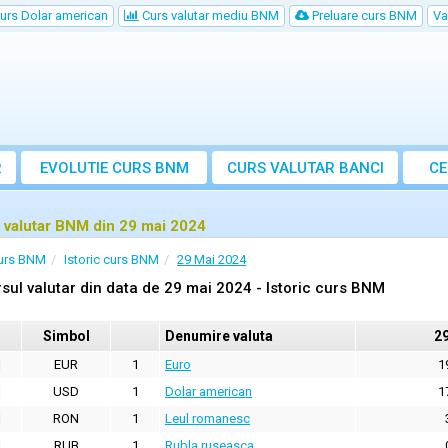
urs Dolar american
Curs valutar mediu BNM
Preluare curs BNM
Va
R
EVOLUTIE CURS BNM
CURS
VALUTAR
BANCI
CE
VA
 valutar BNM din 29 mai 2024
urs BNM
Istoric curs BNM
29 Mai 2024
sul valutar din data de 29 mai 2024 - Istoric curs BNM
Simbol
Denumire valuta
2
EUR
1
Euro
1
USD
1
Dolar american
1
RON
1
Leul romanesc
RUB
1
Rubla ruseasca