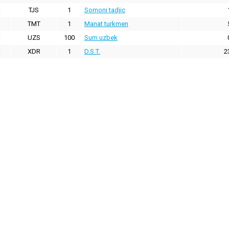
TJS
1
Somoni tadjic
TMT
1
Manat turkmen
UZS
100
Sum uzbek
XDR
1
D.S.T.
2