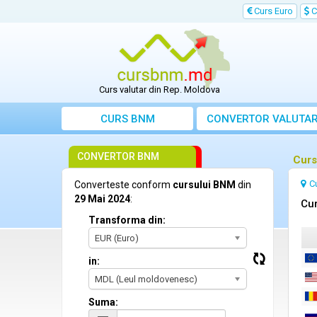
Curs Euro
C
Curs valutar din Rep. Moldova
CURS BNM
CONVERTOR VALUTA
CONVERTOR BNM
Curs
C
Converteste conform
cursului BNM
din
29 Mai 2024
:
Cur
Transforma din:
EUR (Euro)
in:
MDL (Leul moldovenesc)
Suma: