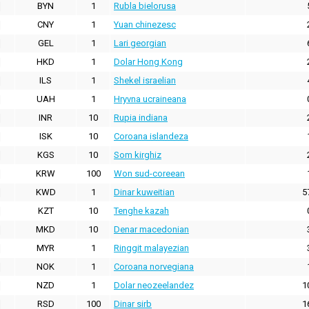
BYN
1
Rubla bielorusa
CNY
1
Yuan chinezesc
GEL
1
Lari georgian
HKD
1
Dolar Hong Kong
ILS
1
Shekel israelian
UAH
1
Hryvna ucraineana
INR
10
Rupia indiana
ISK
10
Coroana islandeza
KGS
10
Som kirghiz
KRW
100
Won sud-coreean
KWD
1
Dinar kuweitian
5
KZT
10
Tenghe kazah
MKD
10
Denar macedonian
MYR
1
Ringgit malayezian
NOK
1
Coroana norvegiana
NZD
1
Dolar neozeelandez
1
RSD
100
Dinar sirb
1