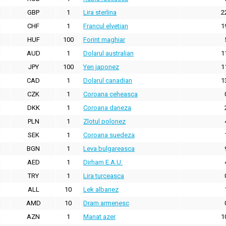
GBP
1
Lira sterlina
2
CHF
1
Francul elvetian
1
HUF
100
Forint maghiar
AUD
1
Dolarul australian
1
JPY
100
Yen japonez
1
CAD
1
Dolarul canadian
1
CZK
1
Coroana ceheasca
DKK
1
Coroana daneza
PLN
1
Zlotul polonez
SEK
1
Coroana suedeza
BGN
1
Leva bulgareasca
AED
1
Dirham E.A.U.
TRY
1
Lira turceasca
ALL
10
Lek albanez
AMD
10
Dram armenesc
AZN
1
Manat azer
1