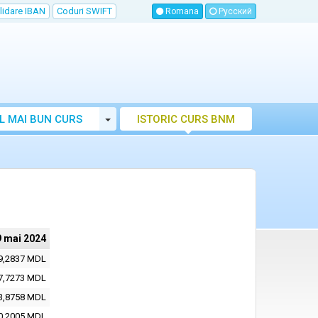
lidare IBAN
Coduri SWIFT
Romana
Русский
Toggle Dropdown
L MAI BUN CURS
ISTORIC CURS BNM
LUTAR MOLDOVA
9 mai 2024
9,2837 MDL
7,7273 MDL
3,8758 MDL
0,2005 MDL