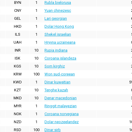
BYN
1
Rubla bielorusa
CNY
1
Yuan chinezesc
GEL
1
Lari georgian
HKD
1
Dolar Hong Kong
ILS
1
Shekel israelian
UAH
1
Hryvna ucraineana
INR
10
Rupia indiana
ISK
10
Coroana islandeza
KGS
10
Som kirghiz
KRW
100
Won sud-coreean
KWD
1
Dinar kuweitian
5
KZT
10
Tenghe kazah
MKD
10
Denar macedonian
MYR
1
Ringgit malayezian
NOK
1
Coroana norvegiana
NZD
1
Dolar neozeelandez
1
RSD
100
Dinar sirb
1