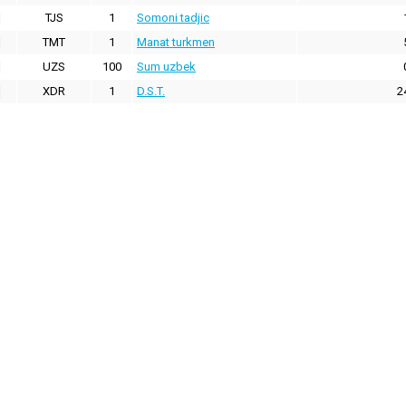
TJS
1
Somoni tadjic
TMT
1
Manat turkmen
UZS
100
Sum uzbek
XDR
1
D.S.T.
2