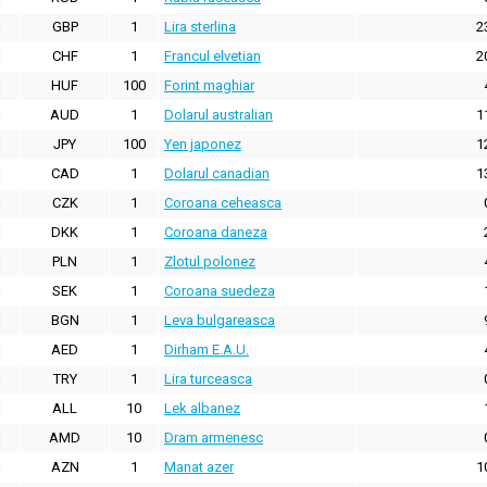
GBP
1
Lira sterlina
2
CHF
1
Francul elvetian
2
HUF
100
Forint maghiar
AUD
1
Dolarul australian
1
JPY
100
Yen japonez
1
CAD
1
Dolarul canadian
1
CZK
1
Coroana ceheasca
DKK
1
Coroana daneza
PLN
1
Zlotul polonez
SEK
1
Coroana suedeza
BGN
1
Leva bulgareasca
AED
1
Dirham E.A.U.
TRY
1
Lira turceasca
ALL
10
Lek albanez
AMD
10
Dram armenesc
AZN
1
Manat azer
1