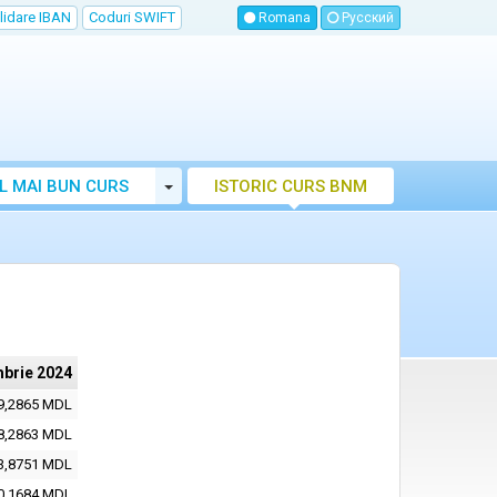
lidare IBAN
Coduri SWIFT
Romana
Русский
Toggle Dropdown
L MAI BUN CURS
ISTORIC CURS BNM
LUTAR MOLDOVA
mbrie 2024
9,2865 MDL
8,2863 MDL
3,8751 MDL
0,1684 MDL