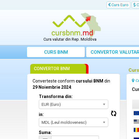
Curs Euro
C
Curs valutar din Rep. Moldova
CURS BNM
CONVERTOR VALUTA
CONVERTOR BNM
Curs
C
Converteste conform
cursului BNM
din
29 Noiembrie 2024
:
Cur
Transforma din:
EUR (Euro)
in:
MDL (Leul moldovenesc)
Suma: