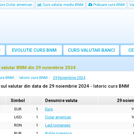
urs Dolar american
Curs valutar mediu BNM
Preluare curs BNM
Va
R
EVOLUTIE CURS BNM
CURS
VALUTAR
BANCI
CE
VA
 valutar BNM din 29 noiembrie 2024
urs BNM
Istoric curs BNM
29 Noiembrie 2024
sul valutar din data de 29 noiembrie 2024 - Istoric curs BNM
Simbol
Denumire valuta
29 noie
EUR
1
Euro
1
USD
1
Dolar american
1
RON
1
Leul romanesc
RUB
1
Rubla ruseasca