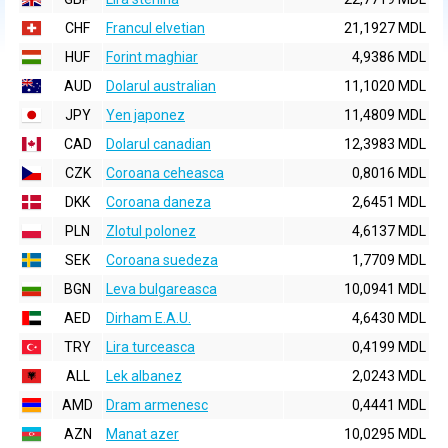
CHF
Francul elvetian
21,1927 MDL
HUF
Forint maghiar
4,9386 MDL
AUD
Dolarul australian
11,1020 MDL
JPY
Yen japonez
11,4809 MDL
CAD
Dolarul canadian
12,3983 MDL
CZK
Coroana ceheasca
0,8016 MDL
DKK
Coroana daneza
2,6451 MDL
PLN
Zlotul polonez
4,6137 MDL
SEK
Coroana suedeza
1,7709 MDL
BGN
Leva bulgareasca
10,0941 MDL
AED
Dirham E.A.U.
4,6430 MDL
TRY
Lira turceasca
0,4199 MDL
ALL
Lek albanez
2,0243 MDL
AMD
Dram armenesc
0,4441 MDL
AZN
Manat azer
10,0295 MDL