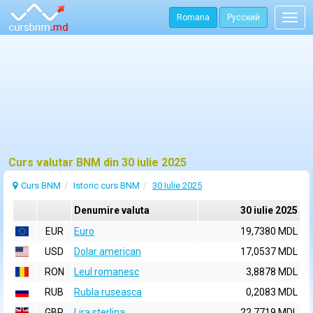
Romana
Русский
Togg
navig
Curs valutar BNM din 30 iulie 2025
Curs BNM
Istoric curs BNM
30 Iulie 2025
Denumire valuta
30 iulie 2025
EUR
Euro
19,7380 MDL
USD
Dolar american
17,0537 MDL
RON
Leul romanesc
3,8878 MDL
RUB
Rubla ruseasca
0,2083 MDL
GBP
Lira sterlina
22,7719 MDL