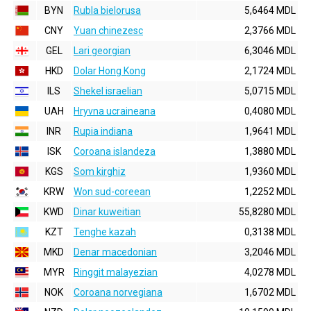
BYN
Rubla bielorusa
5,6464 MDL
CNY
Yuan chinezesc
2,3766 MDL
GEL
Lari georgian
6,3046 MDL
HKD
Dolar Hong Kong
2,1724 MDL
ILS
Shekel israelian
5,0715 MDL
UAH
Hryvna ucraineana
0,4080 MDL
INR
Rupia indiana
1,9641 MDL
ISK
Coroana islandeza
1,3880 MDL
KGS
Som kirghiz
1,9360 MDL
KRW
Won sud-coreean
1,2252 MDL
KWD
Dinar kuweitian
55,8280 MDL
KZT
Tenghe kazah
0,3138 MDL
MKD
Denar macedonian
3,2046 MDL
MYR
Ringgit malayezian
4,0278 MDL
NOK
Coroana norvegiana
1,6702 MDL