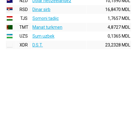
NZD
Dolar neozeelandez
10,1590 MDL
RSD
Dinar sirb
16,8470 MDL
TJS
Somoni tadjic
1,7657 MDL
TMT
Manat turkmen
4,8727 MDL
UZS
Sum uzbek
0,1365 MDL
XDR
D.S.T.
23,2328 MDL