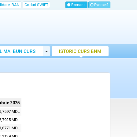
lidare IBAN
Coduri SWIFT
Romana
Русский
Toggle Dropdown
L MAI BUN CURS
ISTORIC CURS BNM
LUTAR MOLDOVA
brie 2025
9,7597 MDL
6,7925 MDL
3,8771 MDL
0,2139 MDL