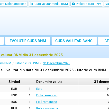
urs Dolar american
Curs valutar mediu BNM
Preluare curs BNM
Va
R
EVOLUTIE CURS BNM
CURS
VALUTAR
BANCI
CE
VA
 valutar BNM din 31 decembrie 2025
urs BNM
Istoric curs BNM
31 Decembrie 2025
sul valutar din data de 31 decembrie 2025 - Istoric curs BNM
Simbol
Denumire valuta
31 decem
EUR
1
Euro
1
USD
1
Dolar american
1
RON
1
Leul romanesc
RUB
1
Rubla ruseasca