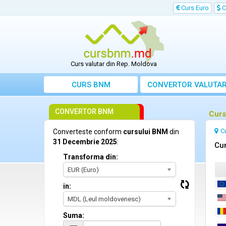
Curs Euro
C
Curs valutar din Rep. Moldova
CURS BNM
CONVERTOR VALUTA
CONVERTOR BNM
Curs
C
Converteste conform
cursului BNM
din
31 Decembrie 2025
:
Cur
Transforma din:
EUR (Euro)
in:
MDL (Leul moldovenesc)
Suma: