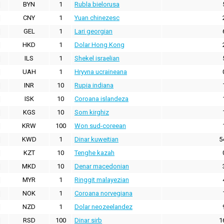
BYN
1
Rubla bielorusa
CNY
1
Yuan chinezesc
GEL
1
Lari georgian
HKD
1
Dolar Hong Kong
ILS
1
Shekel israelian
UAH
1
Hryvna ucraineana
INR
10
Rupia indiana
ISK
10
Coroana islandeza
KGS
10
Som kirghiz
KRW
100
Won sud-coreean
KWD
1
Dinar kuweitian
5
KZT
10
Tenghe kazah
MKD
10
Denar macedonian
MYR
1
Ringgit malayezian
NOK
1
Coroana norvegiana
NZD
1
Dolar neozeelandez
RSD
100
Dinar sirb
1