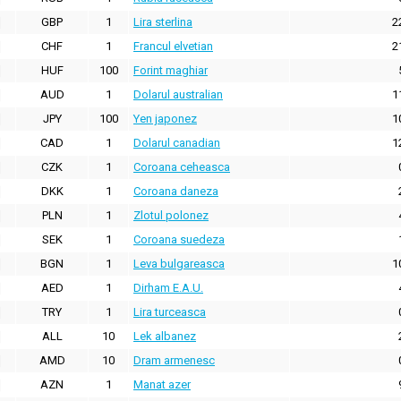
GBP
1
Lira sterlina
2
CHF
1
Francul elvetian
2
HUF
100
Forint maghiar
AUD
1
Dolarul australian
1
JPY
100
Yen japonez
1
CAD
1
Dolarul canadian
1
CZK
1
Coroana ceheasca
DKK
1
Coroana daneza
PLN
1
Zlotul polonez
SEK
1
Coroana suedeza
BGN
1
Leva bulgareasca
1
AED
1
Dirham E.A.U.
TRY
1
Lira turceasca
ALL
10
Lek albanez
AMD
10
Dram armenesc
AZN
1
Manat azer