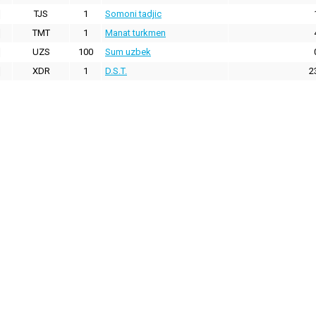
TJS
1
Somoni tadjic
TMT
1
Manat turkmen
UZS
100
Sum uzbek
XDR
1
D.S.T.
2