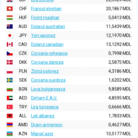
CHF
Francul elvetian
20,1867 MDL
HUF
Forint maghiar
5,0413 MDL
AUD
Dolarul australian
11,5439 MDL
JPY
Yen japonez
12,1970 MDL
CAD
Dolarul canadian
13,1292 MDL
CZK
Coroana ceheasca
0,7998 MDL
DKK
Coroana daneza
2,5875 MDL
PLN
Zlotul polonez
4,3186 MDL
SEK
Coroana suedeza
1,6202 MDL
BGN
Leva bulgareasca
9,8589 MDL
AED
Dirham E.A.U.
4,8595 MDL
TRY
Lira turceasca
0,6666 MDL
ALL
Lek albanez
1,7833 MDL
AMD
Dram armenesc
0,4627 MDL
AZN
Manat azer
10,5177 MDL