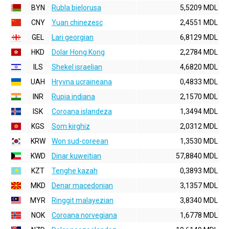
BYN
Rubla bielorusa
5,5209 MDL
CNY
Yuan chinezesc
2,4551 MDL
GEL
Lari georgian
6,8129 MDL
HKD
Dolar Hong Kong
2,2784 MDL
ILS
Shekel israelian
4,6820 MDL
UAH
Hryvna ucraineana
0,4833 MDL
INR
Rupia indiana
2,1570 MDL
ISK
Coroana islandeza
1,3494 MDL
KGS
Som kirghiz
2,0312 MDL
KRW
Won sud-coreean
1,3530 MDL
KWD
Dinar kuweitian
57,8840 MDL
KZT
Tenghe kazah
0,3893 MDL
MKD
Denar macedonian
3,1357 MDL
MYR
Ringgit malayezian
3,8340 MDL
NOK
Coroana norvegiana
1,6778 MDL