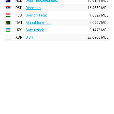
NZD
Dolar neozeelandez
10,6149 MDL
RSD
Dinar sirb
16,4559 MDL
TJS
Somoni tadjic
1,6327 MDL
TMT
Manat turkmen
5,0997 MDL
UZS
Sum uzbek
0,1475 MDL
XDR
D.S.T.
23,6906 MDL