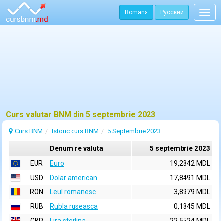
Romana
Русский
Togg
navig
Curs valutar BNM din 5 septembrie 2023
Curs BNM
Istoric curs BNM
5 Septembrie 2023
Denumire valuta
5 septembrie 2023
EUR
Euro
19,2842 MDL
USD
Dolar american
17,8491 MDL
RON
Leul romanesc
3,8979 MDL
RUB
Rubla ruseasca
0,1845 MDL
GBP
Lira sterlina
22,5524 MDL