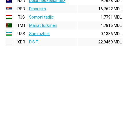
NZD
Dolar neozeelandez
9,7628 MDL
RSD
Dinar sirb
16,7622 MDL
TJS
Somoni tadjic
1,7791 MDL
TMT
Manat turkmen
4,7816 MDL
UZS
Sum uzbek
0,1386 MDL
XDR
D.S.T.
22,9469 MDL