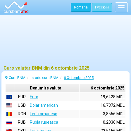
Romana
Русский
Togg
navig
Curs valutar BNM din 6 octombrie 2025
Curs BNM
Istoric curs BNM
6 Octombrie 2025
Denumire valuta
6 octombrie 2025
EUR
Euro
19,6428 MDL
USD
Dolar american
16,7372 MDL
RON
Leul romanesc
3,8566 MDL
RUB
Rubla ruseasca
0,2036 MDL
GBP
Lira sterlina
22,5166 MDL