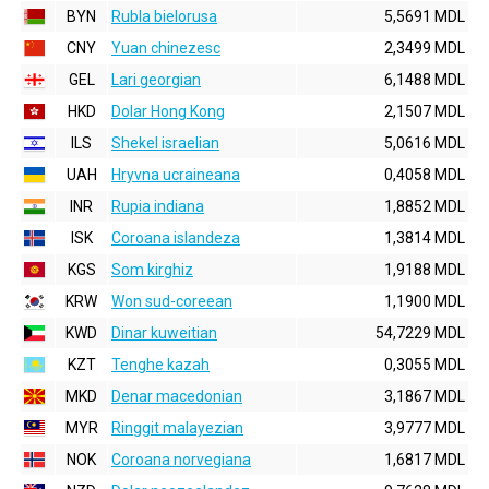
BYN
Rubla bielorusa
5,5691 MDL
CNY
Yuan chinezesc
2,3499 MDL
GEL
Lari georgian
6,1488 MDL
HKD
Dolar Hong Kong
2,1507 MDL
ILS
Shekel israelian
5,0616 MDL
UAH
Hryvna ucraineana
0,4058 MDL
INR
Rupia indiana
1,8852 MDL
ISK
Coroana islandeza
1,3814 MDL
KGS
Som kirghiz
1,9188 MDL
KRW
Won sud-coreean
1,1900 MDL
KWD
Dinar kuweitian
54,7229 MDL
KZT
Tenghe kazah
0,3055 MDL
MKD
Denar macedonian
3,1867 MDL
MYR
Ringgit malayezian
3,9777 MDL
NOK
Coroana norvegiana
1,6817 MDL