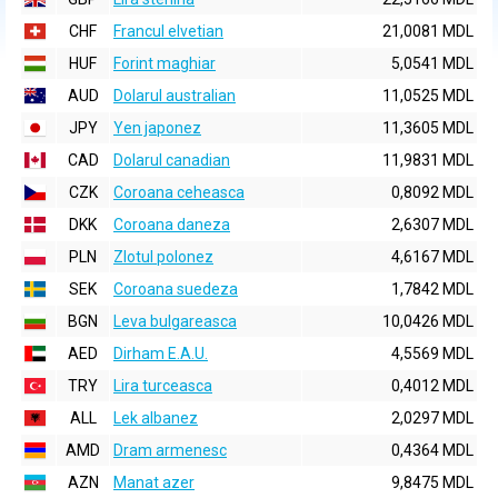
CHF
Francul elvetian
21,0081 MDL
HUF
Forint maghiar
5,0541 MDL
AUD
Dolarul australian
11,0525 MDL
JPY
Yen japonez
11,3605 MDL
CAD
Dolarul canadian
11,9831 MDL
CZK
Coroana ceheasca
0,8092 MDL
DKK
Coroana daneza
2,6307 MDL
PLN
Zlotul polonez
4,6167 MDL
SEK
Coroana suedeza
1,7842 MDL
BGN
Leva bulgareasca
10,0426 MDL
AED
Dirham E.A.U.
4,5569 MDL
TRY
Lira turceasca
0,4012 MDL
ALL
Lek albanez
2,0297 MDL
AMD
Dram armenesc
0,4364 MDL
AZN
Manat azer
9,8475 MDL